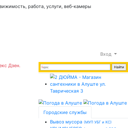
Вход
екс Дзен.
Городские службы
Вывоз мусора
(МУП УБГ и КС)