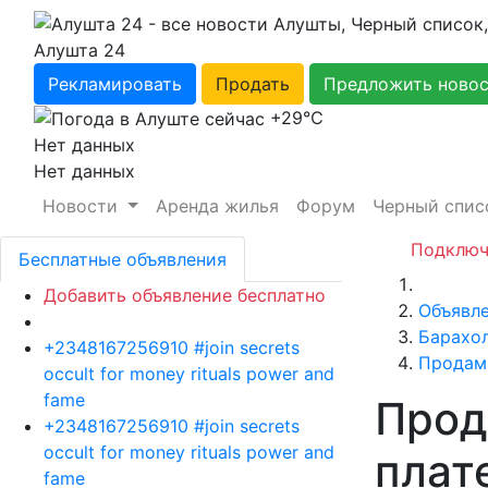
Алушта 24
Рекламировать
Продать
Предложить ново
+29℃
Нет данных
Нет данных
Новости
Аренда жилья
Форум
Черный спис
Подключ
Бесплатные объявления
Главная
Добавить объявление бесплатно
Объявл
Барахо
+2348167256910 #join secrets
Продам
occult for money rituals power and
fame
Прод
+2348167256910 #join secrets
occult for money rituals power and
плат
fame