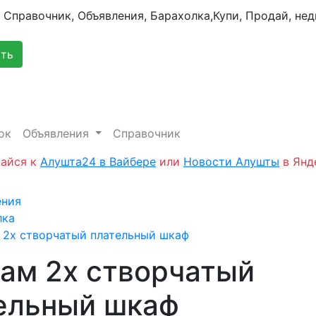
сть
ок
Объявления
Справочник
айся к
Алушта24 в Вайбере
или
Новости Алушты
в Янд
ения
лка
 2х створчатый плательный шкаф
ам 2х створчатый
ельный шкаф