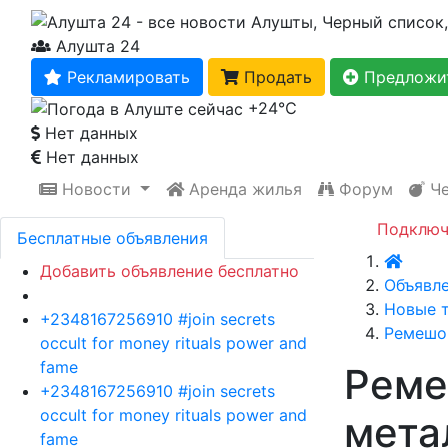
Алушта 24
Рекламировать
Продать
Предложит
+24℃
Нет данных
Нет данных
Новости
Аренда жилья
Форум
Че
Подключ
Бесплатные объявления
Главн
Добавить объявление бесплатно
Объявл
Новые т
+2348167256910 #join secrets
Ремешок
occult for money rituals power and
fame
Реме
+2348167256910 #join secrets
occult for money rituals power and
мета
fame