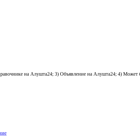
справочнике на Алушта24; 3) Объявление на Алушта24; 4) Может 
ние