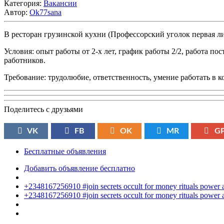
Категория:
Вакансии
Автор:
Ok77sana
В ресторан грузинской кухни (Профессорский уголок первая ли
Условия: опыт работы от 2-х лет, график работы 2/2, работа 
работников.
Требование: трудолюбие, ответственность, умение работать в 
Поделитесь с друзьями
VK
FB
OK
MR
G
Бесплатные объявления
Добавить объявление бесплатно
+2348167256910 #join secrets occult for money rituals power
+2348167256910 #join secrets occult for money rituals power