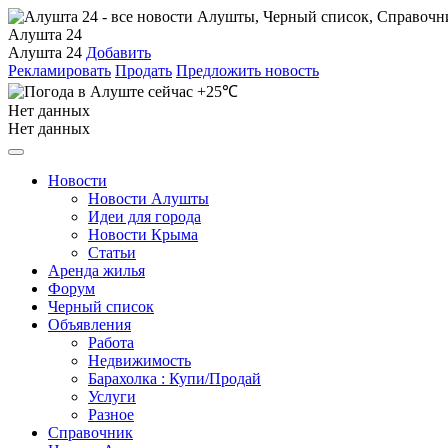
Алушта 24
Алушта 24
Добавить
Рекламировать
Продать
Предложить новость
+25℃
Нет данных
Нет данных
Новости
Новости Алушты
Идеи для города
Новости Крыма
Статьи
Аренда жилья
Форум
Черный список
Объявления
Работа
Недвижимость
Барахолка : Купи/Продай
Услуги
Разное
Справочник