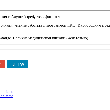
ния г. Алушта) требуется официант.
постоянная, умение работать с программой IIKO. Иногородним п
команде. Наличие медицинской книжки (желательно).
P
TW
 and fame
 and fame