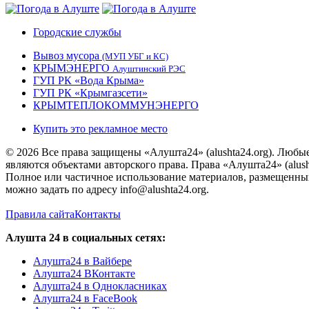
Городские службы
Вывоз мусора
(МУП УБГ и КС)
КРЫМЭНЕРГО
Алуштинский РЭС
ГУП РК «Вода Крыма»
ГУП РК «Крымгазсети»
КРЫМТЕПЛОКОММУНЭНЕРГО
Купить это рекламное место
© 2026 Все права защищены «Алушта24» (alushta24.org). Любы
являются объектами авторского права. Права «Алушта24» (alush
Полное или частичное использование материалов, размещенных 
можно задать по адресу info@alushta24.org.
Правила сайта
Контакты
Алушта 24 в социальных сетях:
Алушта24 в Вайбере
Алушта24 ВКонтакте
Алушта24 в Однокласниках
Алушта24 в FaceBook