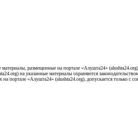
е материалы, размещенные на портале «Алушта24» (alushta24.or
ta24.org) на указанные материалы охраняются законодательством
на портале «Алушта24» (alushta24.org), допускается только с с