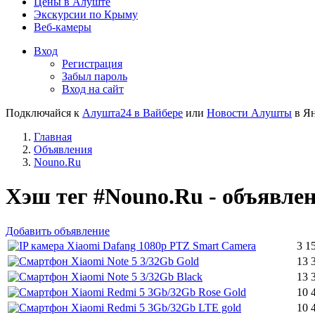
Цены в Алуште
Экскурсии по Крыму
Веб-камеры
Вход
Регистрация
Забыл пароль
Вход на сайт
Подключайся к
Алушта24 в Вайбере
или
Новости Алушты
в Ян
Главная
Объявления
Nouno.Ru
Хэш тег #Nouno.Ru - объявле
Добавить объявление
3 1
13 
13 
10 
10 