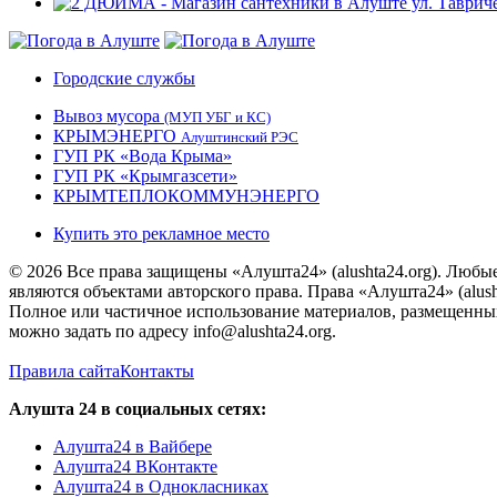
Городские службы
Вывоз мусора
(МУП УБГ и КС)
КРЫМЭНЕРГО
Алуштинский РЭС
ГУП РК «Вода Крыма»
ГУП РК «Крымгазсети»
КРЫМТЕПЛОКОММУНЭНЕРГО
Купить это рекламное место
© 2026 Все права защищены «Алушта24» (alushta24.org). Любы
являются объектами авторского права. Права «Алушта24» (alush
Полное или частичное использование материалов, размещенных 
можно задать по адресу info@alushta24.org.
Правила сайта
Контакты
Алушта 24 в социальных сетях:
Алушта24 в Вайбере
Алушта24 ВКонтакте
Алушта24 в Однокласниках