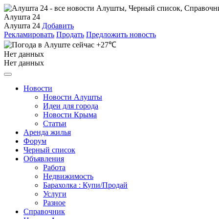
Алушта 24
Алушта 24
Добавить
Рекламировать
Продать
Предложить новость
+27℃
Нет данных
Нет данных
Новости
Новости Алушты
Идеи для города
Новости Крыма
Статьи
Аренда жилья
Форум
Черный список
Объявления
Работа
Недвижимость
Барахолка : Купи/Продай
Услуги
Разное
Справочник