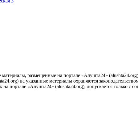
е материалы, размещенные на портале «Алушта24» (alushta24.or
ta24.org) на указанные материалы охраняются законодательством
на портале «Алушта24» (alushta24.org), допускается только с с