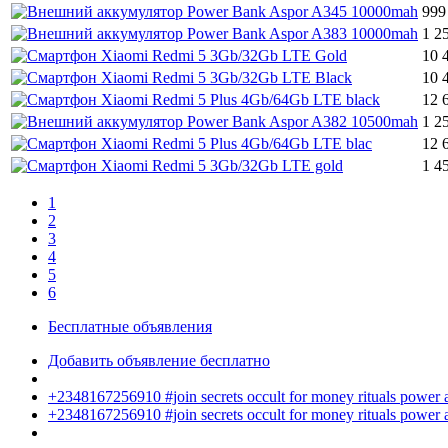
999
1 2
10 
10 
12 
1 2
12 
1 4
1
2
3
4
5
6
Бесплатные объявления
Добавить объявление бесплатно
+2348167256910 #join secrets occult for money rituals power
+2348167256910 #join secrets occult for money rituals power