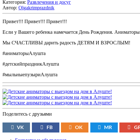
Категория:
Развлечения и досуг
Автор:
Olgakrimprazdnik
Привет!!! Привет!!! Привет!!!
Если у Вашего ребенка намечается День Рождения. Аниматоры
Мы СЧАСТЛИВЫ дарить радость ДЕТЯМ И ВЗРОСЛЫМ!
#аниматорыАлушта
#детскийпраздникАлушта
#мыльныепузыриАлушта
Поделитесь с друзьями
VK
FB
OK
MR
G