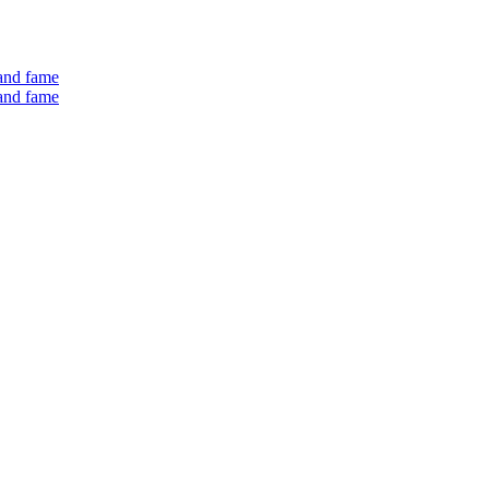
 and fame
 and fame