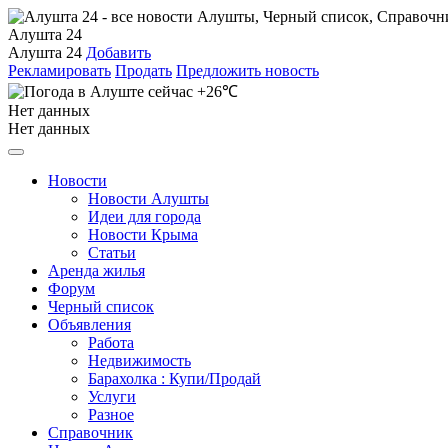
Алушта 24
Алушта 24
Добавить
Рекламировать
Продать
Предложить новость
+26℃
Нет данных
Нет данных
Новости
Новости Алушты
Идеи для города
Новости Крыма
Статьи
Аренда жилья
Форум
Черный список
Объявления
Работа
Недвижимость
Барахолка : Купи/Продай
Услуги
Разное
Справочник