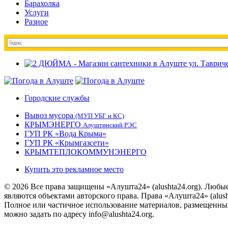
Барахолка
Услуги
Разное
Городские службы
Вывоз мусора
(МУП УБГ и КС)
КРЫМЭНЕРГО
Алуштинский РЭС
ГУП РК «Вода Крыма»
ГУП РК «Крымгазсети»
КРЫМТЕПЛОКОММУНЭНЕРГО
Купить это рекламное место
© 2026 Все права защищены «Алушта24» (alushta24.org). Любы
являются объектами авторского права. Права «Алушта24» (alush
Полное или частичное использование материалов, размещенных 
можно задать по адресу info@alushta24.org.