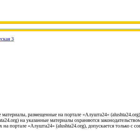
е материалы, размещенные на портале «Алушта24» (alushta24.or
ta24.org) на указанные материалы охраняются законодательством
на портале «Алушта24» (alushta24.org), допускается только с с