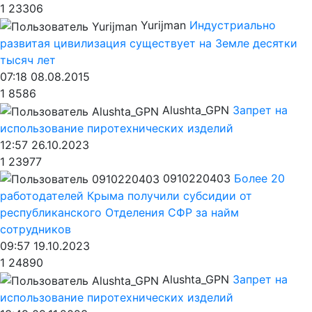
1
23306
Yurijman
Индустриально
развитая цивилизация существует на Земле десятки
тысяч лет
07:18 08.08.2015
1
8586
Alushta_GPN
Запрет на
использование пиротехнических изделий
12:57 26.10.2023
1
23977
0910220403
Более 20
работодателей Крыма получили субсидии от
республиканского Отделения СФР за найм
сотрудников
09:57 19.10.2023
1
24890
Alushta_GPN
Запрет на
использование пиротехнических изделий