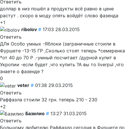
Ответить
доллар в низ пошёл а продукты всё равно в цене
растут . скоро в моду опять войдёт слово фазенда
+1
ribolov
#
17:03 28.03.2015
Ответить
ДЛя Особо умных -Яблоки (заграничные стоили в
Фуршете -13-15 ГР ,Сколько стоят теперь *семеренка
*от 40 до 70 Р .-умный посчитает /дурной купит в
Укропии -если будет ,что купить ?А вы то liverpul ,что
знаете о фазенде ?
0
veter
#
01:38 29.03.2015
Ответить
Раффаэла стоили 32 грн. теперь 210 - 230
+2
Базилио
#
13:27 31.03.2015
Ответить
Большому любителю Раффаэло,сегодня в Фуршете по