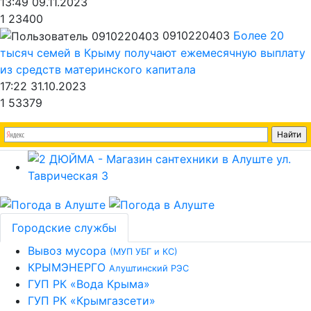
13:49 09.11.2023
1
23400
0910220403
Более 20
тысяч семей в Крыму получают ежемесячную выплату
из средств материнского капитала
17:22 31.10.2023
1
53379
Городские службы
Вывоз мусора
(МУП УБГ и КС)
КРЫМЭНЕРГО
Алуштинский РЭС
ГУП РК «Вода Крыма»
ГУП РК «Крымгазсети»