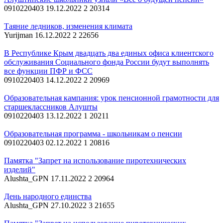
0910220403
19.12.2022
2
20314
Таяние ледников, изменения климата
Yurijman
16.12.2022
2
22656
В Республике Крым двадцать два единых офиса клиентского
обслуживания Социального фонда России будут выполнять
все функции ПФР и ФСС
0910220403
14.12.2022
2
20969
Образовательная кампания: урок пенсионной грамотности для
старшеклассников Алушты
0910220403
13.12.2022
1
20211
Образовательная программа - школьникам о пенсии
0910220403
02.12.2022
1
20816
Памятка "Запрет на использование пиротехнических
изделий"
Alushta_GPN
17.11.2022
2
20964
День народного единства
Alushta_GPN
27.10.2022
3
21655