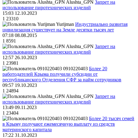
Alushta_GPN
Запрет на
использование пиротехнических изделий
15:03 12.10.2023
1
23310
Yurijman
Индустриально развитая
цивилизация существует на Земле десятки тысяч лет
07:18 08.08.2015
1
8591
Alushta_GPN
Запрет на
использование пиротехнических изделий
12:57 26.10.2023
1
23981
0910220403
Более 20
работодателей Крыма получили субсидии от
республиканского Отделения СФР за найм сотрудников
09:57 19.10.2023
1
24894
Alushta_GPN
Запрет на
использование пиротехнических изделий
13:49 09.11.2023
1
23404
0910220403
Более 20 тысяч семей
в Крыму получают ежемесячную выплату из средств
материнского капитала
17:22 31.10.2023