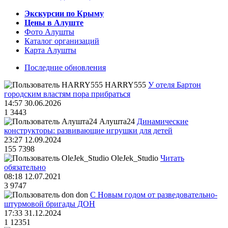
Экскурсии по Крыму
Цены в Алуште
Фото Алушты
Каталог организаций
Карта Алушты
Последние обновления
HARRY555
У отеля Бартон
городским властям пора прибраться
14:57 30.06.2026
1
3443
Алушта24
Динамические
конструкторы: развивающие игрушки для детей
23:27 12.09.2024
155
7398
OleJek_Studio
Читать
обязательно
08:18 12.07.2021
3
9747
don
С Новым годом от разведовательно-
штурмовой бригады ДОН
17:33 31.12.2024
1
12351