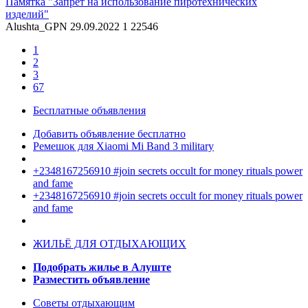
Памятка "Запрет на использование пиротехнических
изделий"
Alushta_GPN
29.09.2022
1
22546
1
2
3
67
Бесплатные объявления
Добавить объявление бесплатно
Ремешок для Xiaomi Mi Band 3 military
+2348167256910 #join secrets occult for money rituals power
and fame
+2348167256910 #join secrets occult for money rituals power
and fame
ЖИЛЬЁ ДЛЯ ОТДЫХАЮЩИХ
Подобрать жилье в Алуште
Разместить объявление
Советы отдыхающим