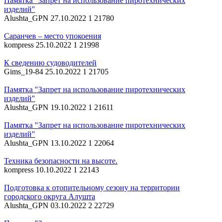
Памятка "Запрет на использование пиротехнических
изделий"
Alushta_GPN
27.10.2022
1
21780
Саранчев – место упокоения
kompress
25.10.2022
1
21998
К сведению судоводителей
Gims_19-84
25.10.2022
1
21705
Памятка "Запрет на использование пиротехнических
изделий"
Alushta_GPN
19.10.2022
1
21611
Памятка "Запрет на использование пиротехнических
изделий"
Alushta_GPN
13.10.2022
1
22064
Техника безопасности на высоте.
kompress
10.10.2022
1
22143
Подготовка к отопительному сезону на территории
городского округа Алушта
Alushta_GPN
03.10.2022
2
22729