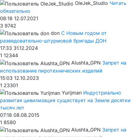
OleJek_Studio
Читать
обязательно
08:18 12.07.2021
3
9742
don
С Новым годом от
разведовательно-штурмовой бригады ДОН
17:33 31.12.2024
1
12344
Alushta_GPN
Запрет на
использование пиротехнических изделий
15:03 12.10.2023
1
23301
Yurijman
Индустриально
развитая цивилизация существует на Земле десятки
тысяч лет
07:18 08.08.2015
1
8580
Alushta_GPN
Запрет на