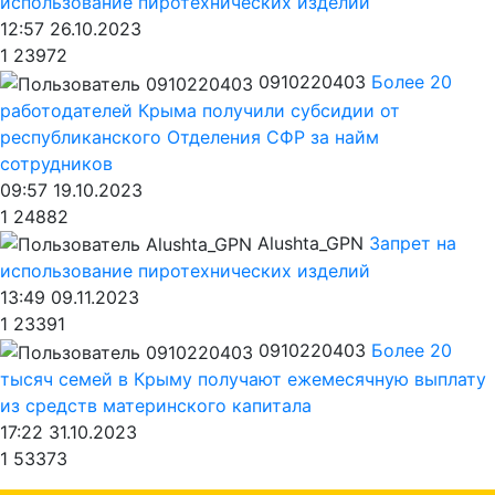
использование пиротехнических изделий
12:57 26.10.2023
1
23972
0910220403
Более 20
работодателей Крыма получили субсидии от
республиканского Отделения СФР за найм
сотрудников
09:57 19.10.2023
1
24882
Alushta_GPN
Запрет на
использование пиротехнических изделий
13:49 09.11.2023
1
23391
0910220403
Более 20
тысяч семей в Крыму получают ежемесячную выплату
из средств материнского капитала
17:22 31.10.2023
1
53373