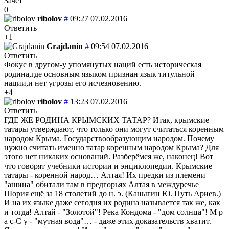
Зачёт
0
ribolov
#
09:27 07.02.2016
Ответить
+1
Grajdanin
#
09:54 07.02.2016
Ответить
Фокус в другом-у упомянутых наций есть историческая
родина,где основным языком признан язык титульной
нации,и нет угрозы его исчезновению.
+4
ribolov
#
13:23 07.02.2016
Ответить
ГДЕ ЖЕ РОДИНА КРЫМСКИХ ТАТАР? Итак, крымские
татары утверждают, что только они могут считаться коренным
народом Крыма. Государствообразующим народом. Почему
нужно считать именно татар коренным народом Крыма? Для
этого нет никаких оснований. Разберёмся же, наконец! Вот
что говорят учебники истории и энциклопедии. Крымские
татары - коренной народ… Алтая! Их предки из племени
"ашина" обитали там в предгорьях Алтая в междуречье
Шория ещё за 18 столетий до н. э. (Каныгин Ю. Путь Ариев.)
И на их языке даже сегодня их родина называется так же, как
и тогда! Алтай - "Золотой"! Река Кондома - "дом солнца"! М р
а с-С у - "мутная вода"… - даже этих доказательств хватит.