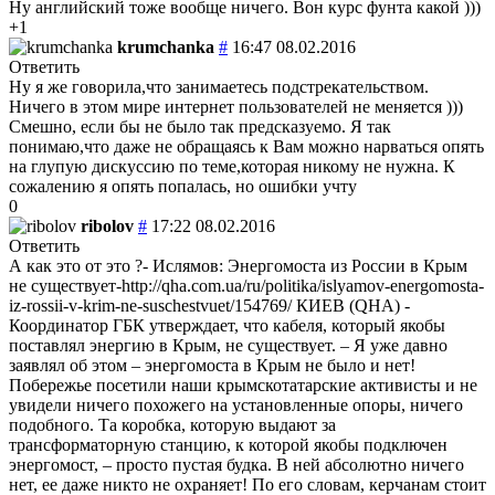
Ну английский тоже вообще ничего. Вон курс фунта какой )))
+1
krumchanka
#
16:47 08.02.2016
Ответить
Ну я же говорила,что занимаетесь подстрекательством.
Ничего в этом мире интернет пользователей не меняется )))
Смешно, если бы не было так предсказуемо. Я так
понимаю,что даже не обращаясь к Вам можно нарваться опять
на глупую дискуссию по теме,которая никому не нужна. К
сожалению я опять попалась, но ошибки учту
0
ribolov
#
17:22 08.02.2016
Ответить
А как это от это ?- Ислямов: Энергомоста из России в Крым
не существует-http://qha.com.ua/ru/politika/islyamov-energomosta-
iz-rossii-v-krim-ne-suschestvuet/154769/ КИЕВ (QHA) -
Координатор ГБК утверждает, что кабеля, который якобы
поставлял энергию в Крым, не существует. – Я уже давно
заявлял об этом – энергомоста в Крым не было и нет!
Побережье посетили наши крымскотатарские активисты и не
увидели ничего похожего на установленные опоры, ничего
подобного. Та коробка, которую выдают за
трансформаторную станцию, к которой якобы подключен
энергомост, – просто пустая будка. В ней абсолютно ничего
нет, ее даже никто не охраняет! По его словам, керчанам стоит