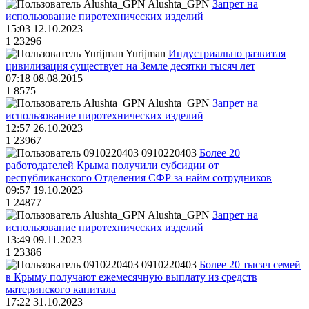
Alushta_GPN
Запрет на
использование пиротехнических изделий
15:03 12.10.2023
1
23296
Yurijman
Индустриально развитая
цивилизация существует на Земле десятки тысяч лет
07:18 08.08.2015
1
8575
Alushta_GPN
Запрет на
использование пиротехнических изделий
12:57 26.10.2023
1
23967
0910220403
Более 20
работодателей Крыма получили субсидии от
республиканского Отделения СФР за найм сотрудников
09:57 19.10.2023
1
24877
Alushta_GPN
Запрет на
использование пиротехнических изделий
13:49 09.11.2023
1
23386
0910220403
Более 20 тысяч семей
в Крыму получают ежемесячную выплату из средств
материнского капитала
17:22 31.10.2023