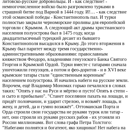
литовско-русские добровольцы. И - как следствие! -
немногочисленное войско было разгромлено турками в
страшной битве под Варной в 1444 году. И!… - как следствие
этой османской победы - Константинополь пал. И турки
полностью закрыли черноморские проливы для европейской
торговли с Крымом. А следующий акт драмы христианского
населения полуострова был в 1475 году, когда
двадцатитысячный турецкий десант из бывшего
Константинополя высадился в Крыму. До этого вторжения в
Крыму был паритет между тремя государственно-
административными образованиями: православным
княжеством Феодоро, владениями генуэзского Банка Святого
Георгия и Крымской Ордой. Турки вместе с татарами сначала
уничтожили генуэзцев, а потом и фео-доритов - и в XVI веке
крымские татары стали "единственным коренным"
населением полуострова. И начались набеги на русские земли.
Впрочем, ещё Владимир Мономах горько печалился в словах
таких: "Опять у нас на Руси и мёртво и пусто! Опять в степи -
и сыто и прибыльно". "Станет поселянин пахать на лошади, и
придёт половчанин, и ударит стрелою, и возьмёт лошадь, и
жену, и детей, да и гумно возжжёт". Оттоманская Порта и
Орда строили свои государства не руками турок или татар -
нет, они строили их руками русских рабов - их угоняли из
России миллионами. Вот слова графа Петра Толстого:
"Набегами полнятся и богатеют, яко хищники! Нет набега на