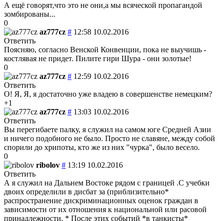
А ещё говорят,что это не они,а мы всяческой пропагандой
зомбированы...
0
az777cz
#
12:58 10.02.2016
Ответить
Поясняю, согласно Венской Конвенции, пока не выучишь -
костлявая не придет. Пилите гири Шура - они золотые!
0
az777cz
#
12:59 10.02.2016
Ответить
О! Я, Я, я достаточно уже владею в совершенстве немецким?
+1
az777cz
#
13:03 10.02.2016
Ответить
Вы перегибаете палку, я служил на самом юге Средней Азии
и ничего подобного не было. Просто не славяне, между собой
спорили до хрипоты, кто же из них "чурка", было весело.
0
ribolov
#
13:19 10.02.2016
Ответить
А я служил на Дальнем Востоке рядом с границей .С учебки
двоих определили в дисбат за (приблизительно*
распространение дискриминационных оценок граждан в
зависимости от их отношения к национальной или расовой
принадлежности. * После этих событий *в танкисты*