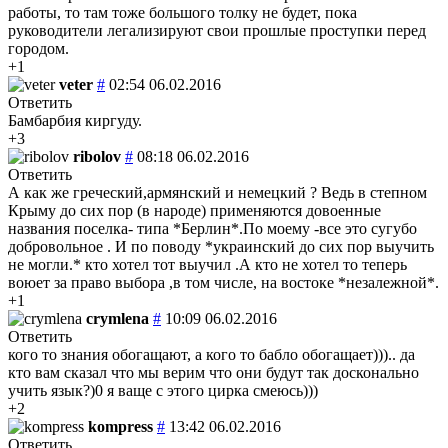
работы, то там тоже большого толку не будет, пока
руководители легализируют свои прошлые проступки перед
городом.
+1
veter
#
02:54 06.02.2016
Ответить
Бамбарбия киргуду.
+3
ribolov
#
08:18 06.02.2016
Ответить
А как же греческий,армянский и немецкий ? Ведь в степном
Крыму до сих пор (в народе) применяются довоенные
названия поселка- типа *Берлин*.По моему -все это сугубо
добровольное . И по поводу *украинский до сих пор выучить
не могли.* кто хотел тот выучил .А кто не хотел то теперь
воюет за право выбора ,в том числе, на востоке *незалежной*.
+1
crymlena
#
10:09 06.02.2016
Ответить
кого то знания обогащают, а кого то бабло обогащает))).. да
кто вам сказал что мы верим что они будут так досконально
учить язык?)0 я ваще с этого цирка смеюсь)))
+2
kompress
#
13:42 06.02.2016
Ответить