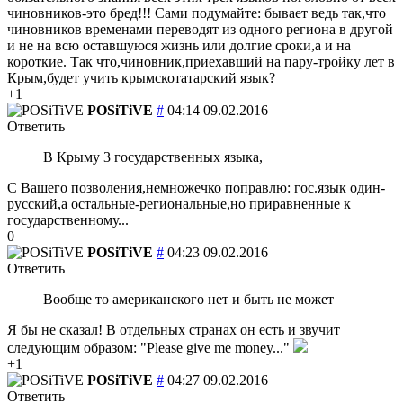
чиновников-это бред!!! Сами подумайте: бывает ведь так,что
чиновников временами переводят из одного региона в другой
и не на всю оставшуюся жизнь или долгие сроки,а и на
короткие. Так что,чиновник,приехавший на пару-тройку лет в
Крым,будет учить крымскотатарский язык?
+1
POSiTiVE
#
04:14 09.02.2016
Ответить
В Крыму 3 государственных языка,
С Вашего позволения,немножечко поправлю: гос.язык один-
русский,а остальные-региональные,но приравненные к
государственному...
0
POSiTiVE
#
04:23 09.02.2016
Ответить
Вообще то американского нет и быть не может
Я бы не сказал! В отдельных странах он есть и звучит
следующим образом: "Please give me money..."
+1
POSiTiVE
#
04:27 09.02.2016
Ответить