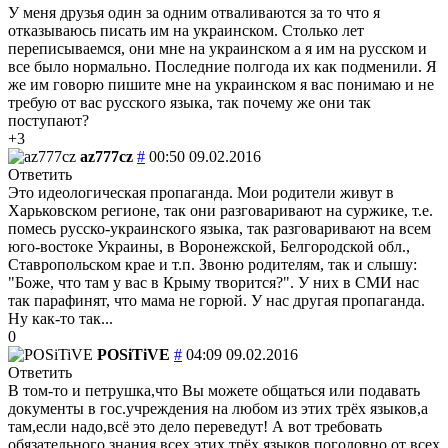
У меня друзья один за одним отваливаются за то что я
отказываюсь писать им на украинском. Столько лет
переписываемся, они мне на украинском а я им на русском и
все было нормально. Последние полгода их как подменили. Я
же им говорю пишите мне на украинском я вас понимаю и не
требую от вас русского языка, так почему же они так
поступают?
+3
az777cz
#
00:50 09.02.2016
Ответить
Это идеологическая пропаганда. Мои родители живут в
Харьковском регионе, так они разговаривают на суржике, т.е.
помесь русско-украинского языка, так разговаривают на всем
юго-востоке Украины, в Воронежской, Белгородской обл.,
Ставропольском крае и т.п. Звоню родителям, так и слышу:
"Боже, что там у вас в Крыму творится?". У них в СМИ нас
так парафинят, что мама не горюй. У нас другая пропаганда.
Ну как-то так...
0
POSiTiVE
#
04:09 09.02.2016
Ответить
В том-то и петрушка,что Вы можете общаться или подавать
документы в гос.учреждения на любом из этих трёх языков,а
там,если надо,всё это дело переведут! А вот требовать
обязательного знания всех этих трёх языков поголовно от всех