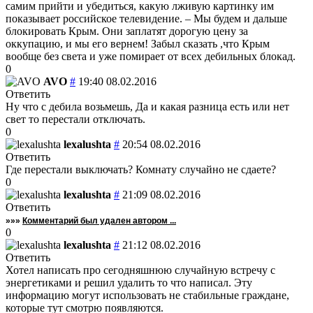
самим прийти и убедиться, какую лживую картинку им
показывает российское телевидение. – Мы будем и дальше
блокировать Крым. Они заплатят дорогую цену за
оккупацию, и мы его вернем! Забыл сказать ,что Крым
вообще без света и уже помирает от всех дебильных блокад.
0
AVO
#
19:40 08.02.2016
Ответить
Ну что с дебила возьмешь, Да и какая разница есть или нет
свет то перестали отключать.
0
lexalushta
#
20:54 08.02.2016
Ответить
Где перестали выключать? Комнату случайно не сдаете?
0
lexalushta
#
21:09 08.02.2016
Ответить
»»»
Комментарий был удален автором ...
0
lexalushta
#
21:12 08.02.2016
Ответить
Хотел написать про сегодняшнюю случайную встречу с
энергетиками и решил удалить то что написал. Эту
информацию могут использовать не стабильные граждане,
которые тут смотрю появляются.