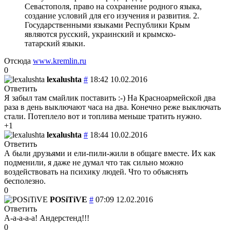
Севастополя, право на сохранение родного языка,
создание условий для его изучения и развития. 2.
Государственными языками Республики Крым
являются русский, украинский и крымско-
татарский языки.
Отсюда
www.kremlin.ru
0
lexalushta
#
18:42 10.02.2016
Ответить
Я забыл там смайлик поставить :-) На Красноармейской два
раза в день выключают часа на два. Конечно реже выключать
стали. Потеплело вот и топлива меньше тратить нужно.
+1
lexalushta
#
18:44 10.02.2016
Ответить
А были друзьями и ели-пили-жили в общаге вместе. Их как
подменили, я даже не думал что так сильно можно
воздействовать на психику людей. Что то объяснять
бесполезно.
0
POSiTiVE
#
07:09 12.02.2016
Ответить
А-а-а-а-а! Андерстенд!!!
0