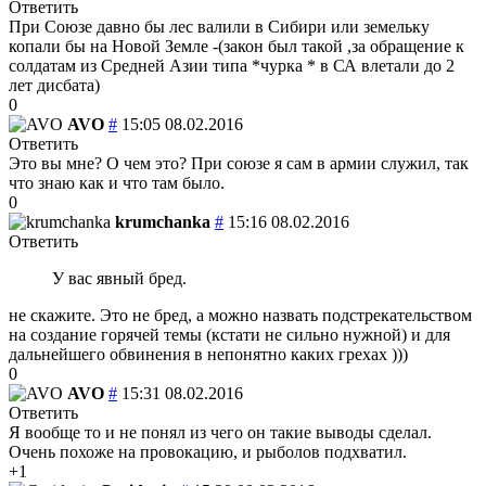
Ответить
При Союзе давно бы лес валили в Сибири или земельку
копали бы на Новой Земле -(закон был такой ,за обращение к
солдатам из Средней Азии типа *чурка * в СА влетали до 2
лет дисбата)
0
AVO
#
15:05 08.02.2016
Ответить
Это вы мне? О чем это? При союзе я сам в армии служил, так
что знаю как и что там было.
0
krumchanka
#
15:16 08.02.2016
Ответить
У вас явный бред.
не скажите. Это не бред, а можно назвать подстрекательством
на создание горячей темы (кстати не сильно нужной) и для
дальнейшего обвинения в непонятно каких грехах )))
0
AVO
#
15:31 08.02.2016
Ответить
Я вообще то и не понял из чего он такие выводы сделал.
Очень похоже на провокацию, и рыболов подхватил.
+1