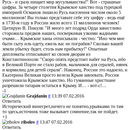
Русь - и сразу нищает мир мусульманства!" Вот - страшные
цифры. За четыре столетия Крымское ханство под турецкой
империей Османов лишило Русь населения числом около 5
миллионов! Вы только представьте себе эту цифру - ведь ещё
в 1730-м году в России жило всего 11 миллионов человек!
Цитирую В. Пикуля: "И много лет подряд Орда завистливо
сторожила предков наших, посверкивая узкими жадными
очами… Крымские ханы отписывали - честно: "Ино чем мне
быти сыту иль одету, ежель вас не пограбив? Сколько вашей
земли убытку будет, столь нам прибытку!" Опытные
дипломаты отписывают ко своим дворам из
Константинополя: "Скоро опять предстоит набег на Русь, ибо
в Великой Порте не стало рабов, мальчиков для сералей, нянек
и кормилиц для детей сераля". Наконец, России это надоело, и
Екатерина Великая просто велела Крым завоевать. Россия
уничтожила Крымское ханство. Но гуманные христиане
разрешили татарам остаться в Крыму. И… - вот-с!…
-1
Grajdanin
#
13:39 07.02.2016
Ответить
Исторический винегрет,ничего не понятно,урывками то там
то здесь,источник тоже вызывает сомнение,так не пойдет.
+1
ribolov
#
13:47 07.02.2016
Ответить