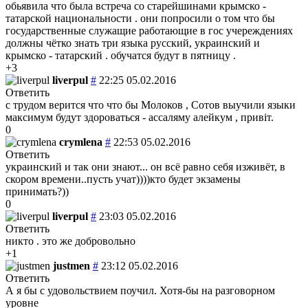
обьявила что была встреча со старейшинами крымско -
татарской национальности . они попросили о том что бы
государственные служащие работающие в гос учереждениях
должны чётко знать три языка русский, украинский и
крымско - татарский . обучатся будут в пятницу .
+3
liverpul
#
22:25 05.02.2016
Ответить
с трудом верится что что бы Молоков , Сотов выучили языки
максимум будут здороваться - ассаляму алейкум , привіт.
0
crymlena
#
22:53 05.02.2016
Ответить
украинский и так они знают... он всё равно себя изживёт, в
скором времени..пусть учат))))кто будет экзамены
принимать?))
0
liverpul
#
23:03 05.02.2016
Ответить
никто . это же добровольно
+1
justmen
#
23:12 05.02.2016
Ответить
А я бы с удовольствием поучил. Хотя-бы на разговорном
уровне