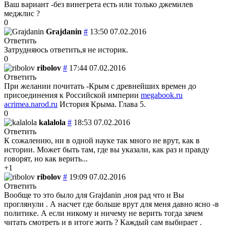
Ваш вариант -без винегрета есть или только джемилев
меджлис ?
0
Grajdanin
#
13:50 07.02.2016
Ответить
Затрудняюсь ответить,я не историк.
0
ribolov
#
17:44 07.02.2016
Ответить
При желании почитать -Крым с древнейших времен до
присоединения к Российской империи
megabook.ru
acrimea.narod.ru
История Крыма. Глава 5.
0
kalalola
#
18:53 07.02.2016
Ответить
К сожалению, ни в одной науке так много не врут, как в
истории. Может быть там, где вы указали, как раз и правду
говорят, но как верить...
+1
ribolov
#
19:09 07.02.2016
Ответить
Вообще то это было для Grajdanin ,ноя рад что и Вы
проглянули . А насчет где больше врут для меня давно ясно -в
политике. А если никому и ничему не верить тогда зачем
читать смотреть и в итоге жить ? Каждый сам выбирает .