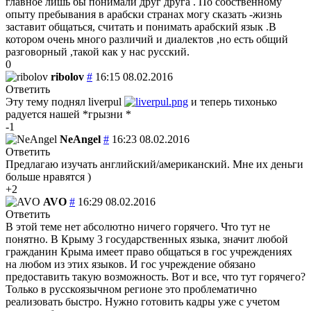
главное лишь бы понимали друг друга . По собственному
опыту пребывания в арабски странах могу сказать -жизнь
заставит общаться, считать и понимать арабский язык .В
котором очень много различий и диалектов ,но есть общий
разговорный ,такой как у нас русский.
0
ribolov
#
16:15 08.02.2016
Ответить
Эту тему поднял liverpul
и теперь тихонько
радуется нашей *грызни *
-1
NeAngel
#
16:23 08.02.2016
Ответить
Предлагаю изучать английский/американский. Мне их деньги
больше нравятся )
+2
AVO
#
16:29 08.02.2016
Ответить
В этой теме нет абсолютно ничего горячего. Что тут не
понятно. В Крыму 3 государственных языка, значит любой
гражданин Крыма имеет право общаться в гос учреждениях
на любом из этих языков. И гос учреждение обязано
предоставить такую возможность. Вот и все, что тут горячего?
Только в русскоязычном регионе это проблематично
реализовать быстро. Нужно готовить кадры уже с учетом