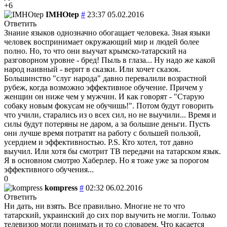
+6
IMHOtep
#
23:37 05.02.2016
Ответить
Знание языков однозначно обогащает человека. Зная языки
человек воспринимает окружающий мир и людей более
полно. Но, то что они выучат крымско-татарский на
разговорном уровне - бред! Пыль в глаза... Ну надо же какой
народ наивный - верит в сказки. Или хочет сказок.
Большинство "слуг народа" давно перевалили возрастной
рубеж, когда возможно эффективное обучение. Причем у
женщин он ниже чем у мужчин. И как говорят - "Старую
собаку новым фокусам не обучишь!". Потом будут говорить
что учили, старались из о всех сил, но не выучили... Время и
силы будут потеряны не даром, а за большие деньги. Пусть
они лучше время потратят на работу с большей пользой,
усердием и эффективностью. P.S. Кто хотел, тот давно
выучил. Или хотя бы смотрит ТВ передачи на татарском язык.
Я в основном смотрю Хаберлер. Но я тоже уже за порогом
эффективного обучения...
0
kompress
#
02:32 06.02.2016
Ответить
Ни дать, ни взять. Все правильно. Многие не то что
татарский, украинский до сих пор выучить не могли. Только
телевизор могли понимать и то со словарем. Что касается