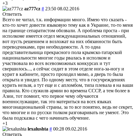
+3
az777cz
#
23:50 08.02.2016
Ответить
Всего не читал, т.к. информации много. Имею что сказать -
кто-то хочет довести языковую тему как в Украине, то-то меня
на границе сепаратистом обозвали. А проблема проста - при
исполкоме имеется отдел междунациональных отношений,
вот пусть решением и возложат на них обязанности быть
переводчиками, при необходимости. А то одна
представительница прекрасного пола крымско-татарской
национальности многие годы рвалась в исполком и
участвовала во всех всевозможных конкурсах и тут
свершилось..., а сейчас сидит в этом отделе нога-за-ногу и
курит в кабинете, просто проходил мимо, а дверь то была
открыта и увидел. По одному месту, что в госучреждениях
курить нельзя, а тут еще и с апломбом, типа плевала я на ваши
правила. Кто служилв армии во времена СССР, а тем более в
Азии, тот помнит, что первое чему обучаются
военнослужащие, так это материться на всех языках
многонациональной страны, за то все понятно, ведь не секрет,
что многие и по русски толком разговаривать не умеют. Это
была подсказка с чего начинать обучение.
+1
lexalushta
#
00:28 09.02.2016
Ответить