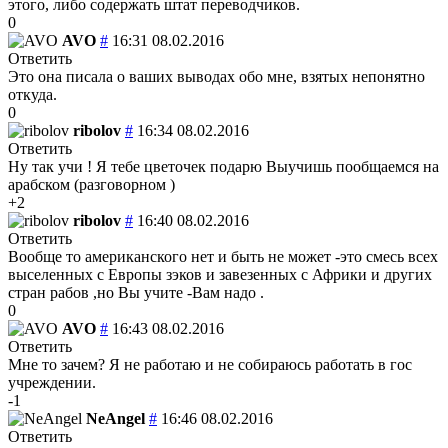
этого, либо содержать штат переводчиков.
0
AVO
#
16:31 08.02.2016
Ответить
Это она писала о ваших выводах обо мне, взятых непонятно
откуда.
0
ribolov
#
16:34 08.02.2016
Ответить
Ну так учи ! Я тебе цветочек подарю
Выучишь пообщаемся на
арабском (разговорном )
+2
ribolov
#
16:40 08.02.2016
Ответить
Вообще то американского нет и быть не может -это смесь всех
выселенных с Европы зэков и завезенных с Африки и других
стран рабов ,но Вы учите -Вам надо .
0
AVO
#
16:43 08.02.2016
Ответить
Мне то зачем? Я не работаю и не собираюсь работать в гос
учреждении.
-1
NeAngel
#
16:46 08.02.2016
Ответить