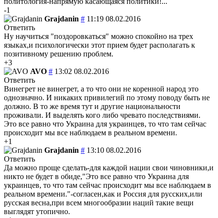
политология-напрямую касающаяся политики!...
-1
Grajdanin
#
11:19 08.02.2016
Ответить
Ну научиться "поздоровкаться" можно спокойно на трех
языках,и психологически этот прием будет располагать к
позитивному решению проблем.
+3
AVO
#
13:02 08.02.2016
Ответить
Винегрет не винегрет, а то что они не коренной народ это
однозначно. И никаких привилегий по этому поводу быть не
должно. В то же время тут и другие национальности
проживали. И выделять кого либо чревато последствиями.
Это все равно что Украина для украинцев, то что там сейчас
происходит мы все наблюдаем в реальном времени.
+1
Grajdanin
#
13:10 08.02.2016
Ответить
Да можно проще сделать-для каждой нации свои чиновники,и
никто не будет в обиде,"Это все равно что Украина для
украинцев, то что там сейчас происходит мы все наблюдаем в
реальном времени."-согласен,как и Россия для русских,или
русская весна,при всем многообразии наций такие вещи
выглядят утопично.