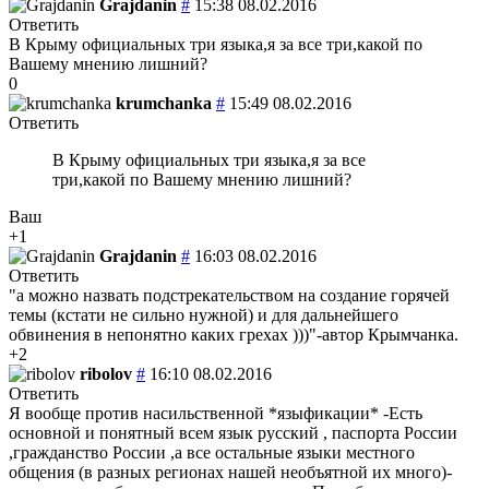
Grajdanin
#
15:38 08.02.2016
Ответить
В Крыму официальных три языка,я за все три,какой по
Вашему мнению лишний?
0
krumchanka
#
15:49 08.02.2016
Ответить
В Крыму официальных три языка,я за все
три,какой по Вашему мнению лишний?
Ваш
+1
Grajdanin
#
16:03 08.02.2016
Ответить
"а можно назвать подстрекательством на создание горячей
темы (кстати не сильно нужной) и для дальнейшего
обвинения в непонятно каких грехах )))"-автор Крымчанка.
+2
ribolov
#
16:10 08.02.2016
Ответить
Я вообще против насильственной *языфикации* -Есть
основной и понятный всем язык русский , паспорта России
,гражданство России ,а все остальные языки местного
общения (в разных регионах нашей необъятной их много)-