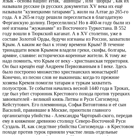
Язык - основа нации! Итак, "ашинцы", или "шорцы", как их
называли русские (в русских документах XV века их ещё
называли "кузнецкими татарами"), жили на Алтае до 265-го
года. А в 265-м году решили переселиться в благодатную
Ферганскую долину. Переселились! Но в 460-м году были из
неё изгнаны "жужанами" из Восточного Туркестана. В 552
году вошли в Тюркский каганат. А в XV столетии, уже в
составе Золотой Орды, будучи изгнаны из России, захватили
Крым. А каким же был к этому времени Крым? В течение
тринадцати веков Крымом владели греки, скифы, болгары,
армяне, славяне: исторически-коренные жители. К тому же
надо помнить, что Крым от веку - христианская территория.
Он был крещён ещё Андреем Первозванным в I веке. Здесь
было построено множество христианских монастырей!
Конечно, из песни слов не выкинешь: когда-то прежние
хозяева Кремля помогли татарам и туркам захватить
полуостров. Те события начались весной 1440 года в Троках,
где был убит сторонник Крестового похода против турецких
завоевателей - великий князь Литвы и Руси Сигизмунд
Кейстутович. Его племянница, Софья Витовтовна и её сын
Василий, правившие в Москве, приютили главного
организатора убийства - Александра Чарторый-ского, передав
ему в княжение древнюю столицу Северо-Восточной Руси
Суздаль. И, как следствие убийства Сигизмунда - в Крестовом
походе против турок приняли участие лишь отдельные