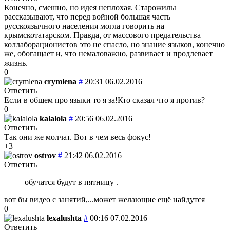
Конечно, смешно, но идея неплохая. Старожилы
рассказывают, что перед войной большая часть
русскоязычного населения могла говорить на
крымскотатарском. Правда, от массового предательства
коллаборационистов это не спасло, но знание языков, конечно
же, обогащает и, что немаловажно, развивает и продлевает
жизнь.
0
crymlena
#
20:31 06.02.2016
Ответить
Если в общем про языки то я за!Кто сказал что я против?
0
kalalola
#
20:56 06.02.2016
Ответить
Так они же молчат. Вот в чем весь фокус!
+3
ostrov
#
21:42 06.02.2016
Ответить
обучатся будут в пятницу .
вот бы видео с занятий,...может желающие ещё найдутся
0
lexalushta
#
00:16 07.02.2016
Ответить