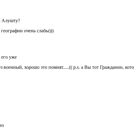
ю Алушту?
в географии очень слабы)))
 его уже
ез военный, хорошо это помнят.....(( p.s. а Вы тот Гражданин, ко
но