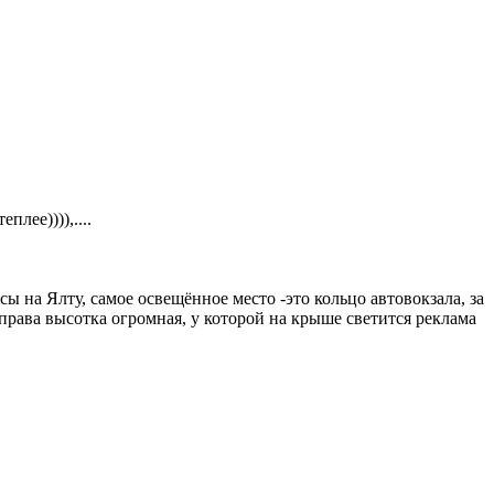
плее)))),....
ы на Ялту, самое освещённое место -это кольцо автовокзала, за
права высотка огромная, у которой на крыше светится реклама