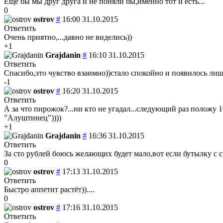
Еще бы мы друг друга и не поняли бы,именно тот и есть...
0
ostrov
#
16:00 31.10.2015
Ответить
Очень приятно,...давно не виделись))
+1
Grajdanin
#
16:10 31.10.2015
Ответить
Спасибо,это чувство взаимно))стало спокойно и появилось лиш
-1
ostrov
#
16:20 31.10.2015
Ответить
А за что пирожок?...ни кто не угадал...следующий раз положу 1
"Алуштинец"))))
+1
Grajdanin
#
16:36 31.10.2015
Ответить
За сто рублей боюсь желающих будет мало,вот если бутылку с 
0
ostrov
#
17:13 31.10.2015
Ответить
Быстро аппетит растёт))....
0
ostrov
#
17:16 31.10.2015
Ответить