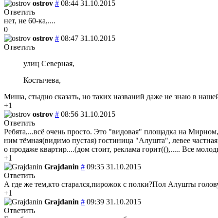
ostrov
#
08:44 31.10.2015
Ответить
нет, не 60-ка,....
0
ostrov
#
08:47 31.10.2015
Ответить
улиц Северная,
Костычева,
Миша, стыдно сказать, но таких названий даже не знаю в наше
+1
ostrov
#
08:56 31.10.2015
Ответить
Ребята,...всё очень просто. Это "видовая" площадка на Мирном,
ним тёмная(видимо пустая) гостиница "Алушта", левее частная 
о продаже квартир....(дом стоит, реклама горит((),..... Все молод
+1
Grajdanin
#
09:35 31.10.2015
Ответить
А где же тем,кто старался,пирожок с полки?Пол Алушты голову
+1
Grajdanin
#
09:39 31.10.2015
Ответить