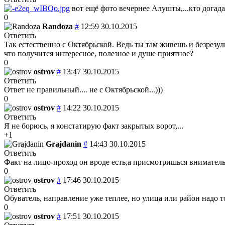
вот ещё фото вечернее Алушты,...кто догада
0
Randoza
#
12:59 30.10.2015
Ответить
Так естественно с Октябрьской. Ведь ты там живешь и безрез
что получится интересное, полезное и душе приятное?
0
ostrov
#
13:47 30.10.2015
Ответить
Ответ не правильный.... не с Октябрьской...)))
0
ostrov
#
14:22 30.10.2015
Ответить
Я не борюсь, я констатирую факт закрытых ворот,...
+1
Grajdanin
#
14:43 30.10.2015
Ответить
Факт на лицо-проход он вроде есть,а присмотришься вниматель
0
ostrov
#
17:46 30.10.2015
Ответить
Обуватель, направление уже теплее, но улица или район надо т
0
ostrov
#
17:51 30.10.2015