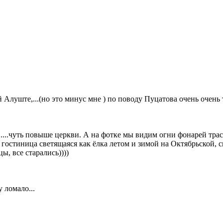
й Алуште,...(но это минус мне
) по поводу Пуцатова очень очень те
....чуть повыше церкви. А на фотке мы видим огни фонарей трасс
гостиница светящаяся как ёлка летом и зимой на Октябрьской, с
цы, все старались))))
 ломало...