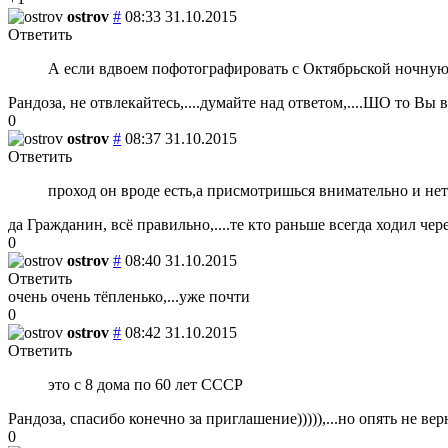
ostrov
#
08:33 31.10.2015
Ответить
А если вдвоем пофотографировать с Октябрьской ночну
Рандоза, не отвлекайтесь,....думайте над ответом,....ШО то Вы 
0
ostrov
#
08:37 31.10.2015
Ответить
проход он вроде есть,а присмотришься внимательно и нет
да Гражданин, всё правильно,....те кто раньше всегда ходил чер
0
ostrov
#
08:40 31.10.2015
Ответить
очень очень тёпленько,...уже почти
0
ostrov
#
08:42 31.10.2015
Ответить
это с 8 дома по 60 лет СССР
Рандоза, спасибо конечно за приглашение))))),...но опять не вер
0