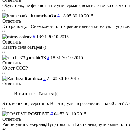
Ответить
Обуватель, не фуршет и не универмаг ( всмысле точка съёмки н
0
krumchanka
#
18:05 30.10.2015
Ответить
Это район ул. Снежковой или в районе высотки на ул. Пуцатов
0
ostrov
#
18:31 30.10.2015
Ответить
Извите села батарея ((
0
yurchic73
#
18:31 30.10.2015
Ответить
60 лет СССР
0
Randoza
#
21:40 30.10.2015
Ответить
Извите села батарея ((
Это, конечно, серьезно. Вы что, уже переселились на 60 лет? А 
0
POSiTiVE
#
04:53 31.10.2015
Ответить
Район улиц Северная,Пуцатова или Костычева,чуть выше или з
+1