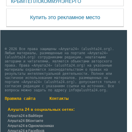
КРЫМТЕПЛОКОММУНЭНЕРГО
Купить это рекламное место
© 2026 Все права защищены «Алушта24» (alushta24.org).
Любые материалы, размещенные на портале «Алушта24»
(alushta24.org) сотрудниками редакции, нештатными
авторами и читателями, являются объектами авторского
права. Права «Алушта24» (alushta24.org) на указанные
материалы охраняются законодательством о правах на
результаты интеллектуальной деятельности. Полное или
частичное использование материалов, размещенных на
портале «Алушта24» (alushta24.org), допускается только с
согласия редакции с указанием ссылки на источник. Все
вопросы можно задать по адресу info@alushta24.org.
Правила сайта
Контакты
Алушта 24 в социальных сетях:
Алушта24 в Вайбере
Алушта24 ВКонтакте
Алушта24 в Однокласниках
Алушта24 в FaceBook