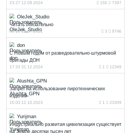
23:27 12.09.2024
155
7397
OleJek_Studio
Читать обязательно
08:18 12.07.2021
3
9746
don
С Новым годом от разведовательно-штурмовой
бригады ДОН
17:33 31.12.2024
1
12349
Alushta_GPN
Запрет на использование пиротехнических
изделий
15:03 12.10.2023
1
23309
Yurijman
Индустриально развитая цивилизация существует
на Земле десятки тысяч лет