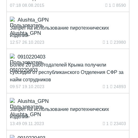
07:18 08.08.2015
1
8590
Alushta_GPN
Запрет на использование пиротехнических
изделий
12:57 26.10.2023
1
23980
0910220403
Более 20 работодателей Крыма получили
субсидии от республиканского Отделения СФР за
найм сотрудников
09:57 19.10.2023
1
24893
Alushta_GPN
Запрет на использование пиротехнических
изделий
13:49 09.11.2023
1
23403