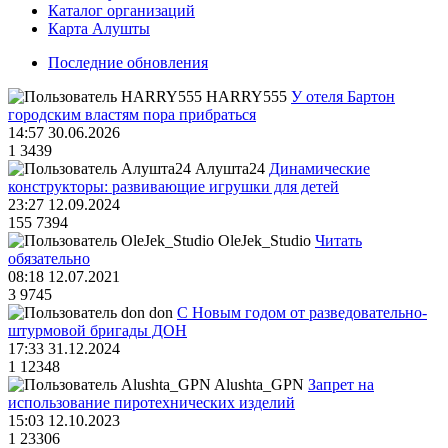
Каталог организаций
Карта Алушты
Последние обновления
HARRY555
У отеля Бартон
городским властям пора прибраться
14:57 30.06.2026
1
3439
Алушта24
Динамические
конструкторы: развивающие игрушки для детей
23:27 12.09.2024
155
7394
OleJek_Studio
Читать
обязательно
08:18 12.07.2021
3
9745
don
С Новым годом от разведовательно-
штурмовой бригады ДОН
17:33 31.12.2024
1
12348
Alushta_GPN
Запрет на
использование пиротехнических изделий
15:03 12.10.2023
1
23306