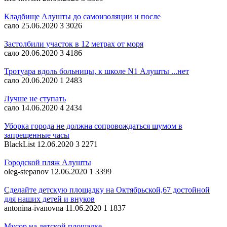
Кладбище Алушты до самоизоляции и после
сало
25.06.2020
3
3026
Застолбили участок в 12 метрах от моря
сало
20.06.2020
3
4186
Тротуара вдоль больницы, к школе N1 Алушты ...нет
сало
20.06.2020
1
2483
Лучше не ступать
сало
14.06.2020
4
2434
Уборка города не должна сопровождаться шумом в
запрещенные часы
BlackList
12.06.2020
3
2271
Городской пляж Алушты
oleg-stepanov
12.06.2020
1
3399
Сделайте детскую площадку на Октябрьской,67 достойной
для наших детей и внуков
antonina-ivanovna
11.06.2020
1
1837
Мусор на детской площадке