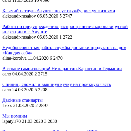
сало
11.05.2020
10
4590
Казачий патруль Алушты несут службу рискуя жизнями
aleksandr-rusakov
06.05.2020
5
2747
Работа по предупреждению распространения коронавирусной
инфекции в г. Алуште
aleksandr-rusakov
06.05.2020
1
2722
Недобросовестная работа службы доставки продуктов на дом
«Как для себя»
alina-korolva
11.04.2020
6
2470
В стране самоизоляция! Не карантин.Карантин в Германии
сало
04.04.2020
2
2715
Спилил , сложил и выкинул кучку на проезжую часть
сало
24.03.2020
5
2208
Двойные стандарты
Lexx
21.03.2020
2
2897
Мы помним
lapatylr70
21.03.2020
3
2030