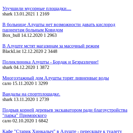
Улучшили мусорные площадки....
shark
13.01.2021
1
2169
В больнице Алушты нет возможности давать кислород
пациентам больным Ковидом
Box_bull
14.12.2020
1
2963
В Алуште мстят магазинам за масочный режим
BlackList
12.12.2020
2
3448
Поликлиника Алушты - Бордак и Безразличие!
shark
04.12.2020
1
3872
Многоэтажный дом Алушты торят ливненвые воды
сало
15.11.2020
1
3299
Вандалы на спортплощадке.
shark
13.11.2020
1
2739
Подрыв корней деревьев экскаватором ради благоустройства
"парка" Приморского
сало
02.10.2020
1
6842
Кафе "Старик Хинкалыч" в Алуште - пересядьте к туалету