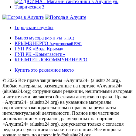
Городские службы
Вывоз мусора
(МУП УБГ и КС)
КРЫМЭНЕРГО
Алуштинский РЭС
ГУП РК «Вода Крыма»
ГУП РК «Крымгазсети»
КРЫМТЕПЛОКОММУНЭНЕРГО
Купить это рекламное место
© 2026 Все права защищены «Алушта24» (alushta24.org).
Любые материалы, размещенные на портале «Алушта24»
(alushta24.org) сотрудниками редакции, нештатными авторами
и читателями, являются объектами авторского права. Права
«Алушта24» (alushta24.org) на указанные материалы
охраняются законодательством о правах на результаты
интеллектуальной деятельности. Полное или частичное
использование материалов, размещенных на портале
«Алушта24» (alushta24.org), допускается только с согласия
редакции с указанием ссылки на источник. Все вопросы
можно задать по адресу info@alushta24.org.