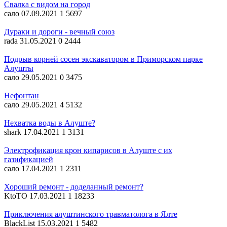
Свалка с видом на город
сало
07.09.2021
1
5697
Дураки и дороги - вечный союз
rada
31.05.2021
0
2444
Подрыв корней сосен экскаватором в Приморском парке
Алушты
сало
29.05.2021
0
3475
Нефонтан
сало
29.05.2021
4
5132
Нехватка воды в Алуште?
shark
17.04.2021
1
3131
Электрофикация крон кипарисов в Алуште с их
газификацией
сало
17.04.2021
1
2311
Хороший ремонт - доделанный ремонт?
KtoTO
17.03.2021
1
18233
Приключения алуштинского травматолога в Ялте
BlackList
15.03.2021
1
5482