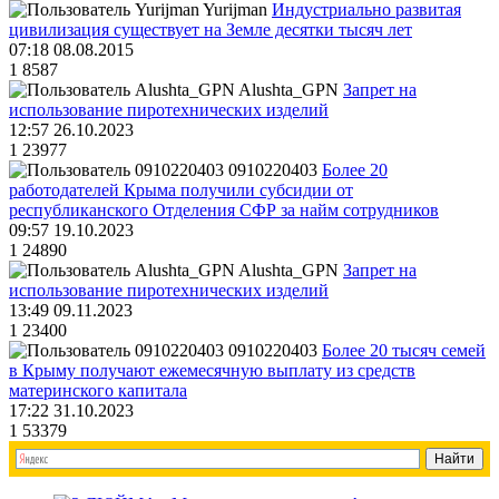
Yurijman
Индустриально развитая
цивилизация существует на Земле десятки тысяч лет
07:18 08.08.2015
1
8587
Alushta_GPN
Запрет на
использование пиротехнических изделий
12:57 26.10.2023
1
23977
0910220403
Более 20
работодателей Крыма получили субсидии от
республиканского Отделения СФР за найм сотрудников
09:57 19.10.2023
1
24890
Alushta_GPN
Запрет на
использование пиротехнических изделий
13:49 09.11.2023
1
23400
0910220403
Более 20 тысяч семей
в Крыму получают ежемесячную выплату из средств
материнского капитала
17:22 31.10.2023
1
53379