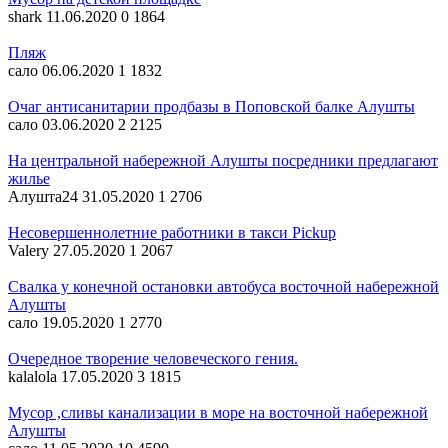
shark
11.06.2020
0
1864
Пляж
сало
06.06.2020
1
1832
Очаг антисанитарии продбазы в Поповской балке Алушты
сало
03.06.2020
2
2125
На центральной набережной Алушты посредники предлагают
жилье
Алушта24
31.05.2020
1
2706
Несовершеннолетние работники в такси Pickup
Valery
27.05.2020
1
2067
Свалка у конечной остановки автобуса восточной набережной
Алушты
сало
19.05.2020
1
2770
Очередное творение человеческого гения.
kalalola
17.05.2020
3
1815
Мусор ,сливы канализации в море на восточной набережной
Алушты