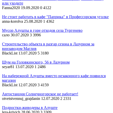
или уходите
Fanna2020
19.09.2020
0
4122
Не стоит работать в кафе "Паприка" в Профессорском уголке
anna-korolva
25.08.2020
1
4362
Мусор Алушты в горе отходов села Тургенево
сало
30.07.2020
3
3996
Строительство объекта в разгар сезона в Лазурном за
винзаводом Маглив
BlackList
13.07.2020
5
3180
Шум на Головкинского, 56 в Лазурном
seyar81
13.07.2020
1
2486
На набережной Алушты вместо незаконного кафе появился
магазин
BlackList
12.07.2020
3
4159
Автостанция Солнечногорское не работает!
otvetstvennuj_grajdanin
12.07.2020
2
2331
Подростки-живодеры в Алуште
lera-krivich
28.06.2020
3
3309