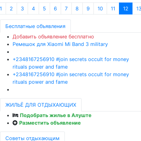
1
2
3
4
5
6
7
8
9
10
11
12
1
Бесплатные объявления
Добавить объявление бесплатно
Ремешок для Xiaomi Mi Band 3 military
+2348167256910 #join secrets occult for money
rituals power and fame
+2348167256910 #join secrets occult for money
rituals power and fame
ЖИЛЬЁ ДЛЯ ОТДЫХАЮЩИХ
Подобрать жилье в Алуште
Разместить объявление
Советы отдыхающим