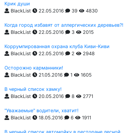
Крик души
BlackList
22.05.2016
39
4830
Когда город избавят от аллергических деревьев?!
BlackList
22.05.2016
3
2015
Коррумпированная охрана клуба Киви-Киви
BlackList
22.05.2016
2
2948
Осторожно карманники!
BlackList
21.05.2016
1
1605
В черный список хамку!
BlackList
20.05.2016
8
2771
"Уважаемые" водители, хватит!
BlackList
18.05.2016
6
1911
В черный список автомойку в ресторане лесной