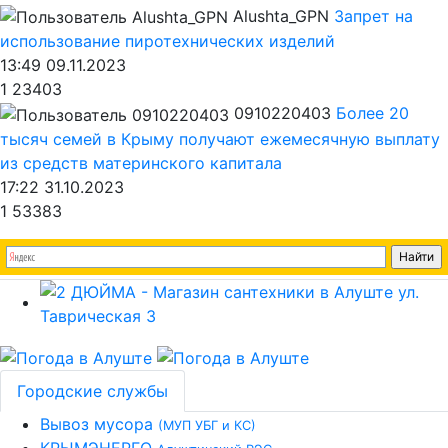
Alushta_GPN
Запрет на
использование пиротехнических изделий
13:49 09.11.2023
1
23403
0910220403
Более 20
тысяч семей в Крыму получают ежемесячную выплату
из средств материнского капитала
17:22 31.10.2023
1
53383
Городские службы
Вывоз мусора
(МУП УБГ и КС)
КРЫМЭНЕРГО