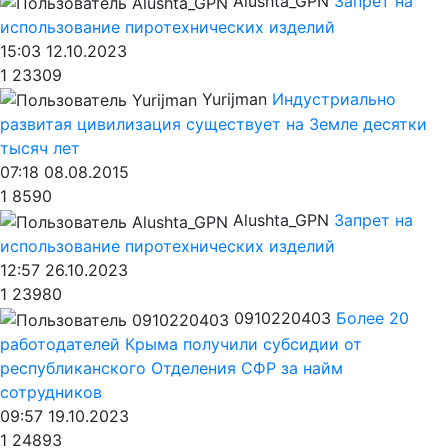
Alushta_GPN
Запрет на
использование пиротехнических изделий
15:03 12.10.2023
1
23309
Yurijman
Индустриально
развитая цивилизация существует на Земле десятки
тысяч лет
07:18 08.08.2015
1
8590
Alushta_GPN
Запрет на
использование пиротехнических изделий
12:57 26.10.2023
1
23980
0910220403
Более 20
работодателей Крыма получили субсидии от
республиканского Отделения СФР за найм
сотрудников
09:57 19.10.2023
1
24893