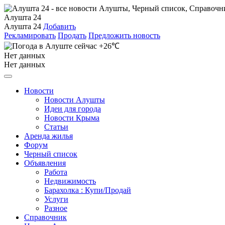
Алушта 24
Алушта 24
Добавить
Рекламировать
Продать
Предложить новость
+26℃
Нет данных
Нет данных
Новости
Новости Алушты
Идеи для города
Новости Крыма
Статьи
Аренда жилья
Форум
Черный список
Объявления
Работа
Недвижимость
Барахолка : Купи/Продай
Услуги
Разное
Справочник