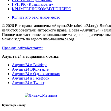
ГУП РК «Крымгазсети»
КРЫМТЕПЛОКОММУНЭНЕРГО
Купить это рекламное место
© 2026 Все права защищены «Алушта24» (alushta24.org). Любы
являются объектами авторского права. Права «Алушта24» (alush
Полное или частичное использование материалов, размещенных 
можно задать по адресу info@alushta24.org.
Правила сайта
Контакты
Алушта 24 в социальных сетях:
Алушта24 в Вайбере
Алушта24 ВКонтакте
Алушта24 в Однокласниках
Алушта24 в FaceBook
Алушта24 в Twitter
Купить рекламу