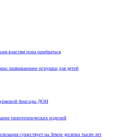
ким властям пора прибраться
оры: развивающие игрушки для детей
турмовой бригады ДОН
вание пиротехнических изделий
лизация существует на Земле десятки тысяч лет