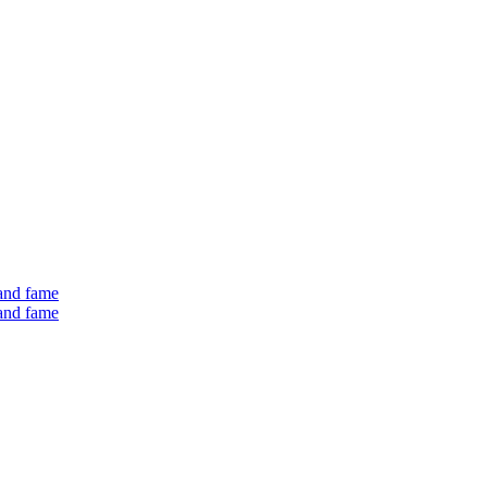
 and fame
 and fame