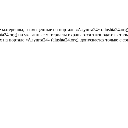
е материалы, размещенные на портале «Алушта24» (alushta24.or
ta24.org) на указанные материалы охраняются законодательством
на портале «Алушта24» (alushta24.org), допускается только с с