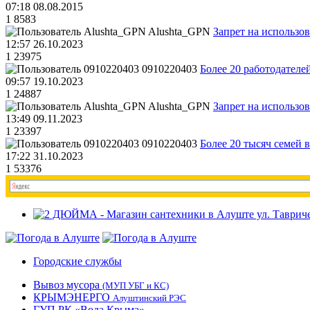
07:18 08.08.2015
1
8583
Alushta_GPN
Запрет на использо
12:57 26.10.2023
1
23975
0910220403
Более 20 работодател
09:57 19.10.2023
1
24887
Alushta_GPN
Запрет на использо
13:49 09.11.2023
1
23397
0910220403
Более 20 тысяч семей 
17:22 31.10.2023
1
53376
Городские службы
Вывоз мусора
(МУП УБГ и КС)
КРЫМЭНЕРГО
Алуштинский РЭС
ГУП РК «Вода Крыма»