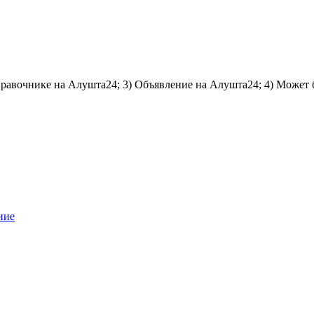
справочнике на Алушта24; 3) Объявление на Алушта24; 4) Может 
ние