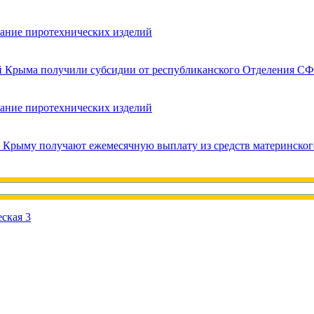
вание пиротехнических изделий
ей Крыма получили субсидии от республиканского Отделения СФ
вание пиротехнических изделий
в Крыму получают ежемесячную выплату из средств материнског