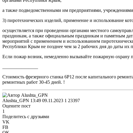
органами Республики Крым,
а также подведомственными им предприятиями, учреждениями
3) пиротехнических изделий, применение и использование кот
осуществляется при проведении органами местного самоупра
праздникам, а также официальным праздникам и памятным да
мероприятий с применением и использованием пиротехническ
Республики Крым не позднее чем за 2 рабочих дня до даты их 
Если пожар возник, немедленно вызывайте пожарную охрану п
_______________
Стоимость фрезерного станка 6Р12 после капитального ремонта
ремонтных работ 30-45 дней. !
Alushta_GPN
13:49 09.11.2023
1
23397
Оцените пост
1
Поделитесь с друзьями
VK
FB
OK