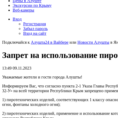
Цены в Алуште
Экскурсии по Крыму
Веб-камеры
Вход
Регистрация
Забыл пароль
Вход на сайт
Подключайся к
Алушта24 в Вайбере
или
Новости Алушты
в Ян
Запрет на использование пир
13:49 09.11.2023
Уважаемые жители и гости города Алушты!
Информируем Вас, что согласно пункта 2-1 Указа Главы Респу
32-У» на всей территории Республики Крым запрещено примен
1) пиротехнических изделий, соответствующих 1 классу опасн
огни, фонтаны холодного огня);
2) пиротехнических изделий, применение и использование ко