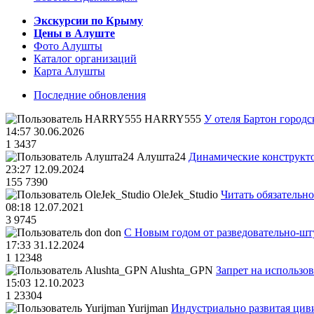
Экскурсии по Крыму
Цены в Алуште
Фото Алушты
Каталог организаций
Карта Алушты
Последние обновления
HARRY555
У отеля Бартон городс
14:57 30.06.2026
1
3437
Алушта24
Динамические конструкт
23:27 12.09.2024
155
7390
OleJek_Studio
Читать обязательно
08:18 12.07.2021
3
9745
don
С Новым годом от разведовательно-ш
17:33 31.12.2024
1
12348
Alushta_GPN
Запрет на использо
15:03 12.10.2023
1
23304
Yurijman
Индустриально развитая циви