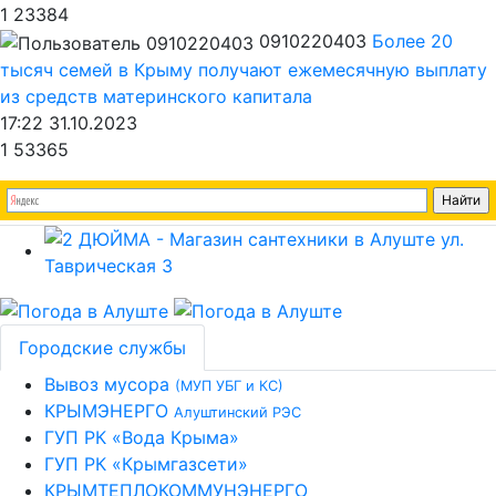
1
23384
0910220403
Более 20
тысяч семей в Крыму получают ежемесячную выплату
из средств материнского капитала
17:22 31.10.2023
1
53365
Городские службы
Вывоз мусора
(МУП УБГ и КС)
КРЫМЭНЕРГО
Алуштинский РЭС
ГУП РК «Вода Крыма»
ГУП РК «Крымгазсети»
КРЫМТЕПЛОКОММУНЭНЕРГО