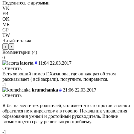
Поделитесь с друзьями
VK
FB
OK
MR
GP
TW
Читайте также
‹
›
Комментарии (
4
)
0
latorta
#
11:04 22.03.2017
Ответить
Есть хороший номер Г.Хазанова, где он как раз об этом
рассказывает ( всё засрали), погуглите, понравится.
-1
krumchanka
#
21:06 22.03.2017
Ответить
Я бы на месте тех родителей,кто имеет что-то против стоянки
обратился не к директору а в гороно. Начальник управления
образования умный и достойный руководитель. Вполне
возможно,что сразу решит такую проблему.
-1