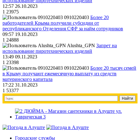
использование пиротехнических изделий
12:57 26.10.2023
1
23975
0910220403
Более 20
работодателей Крыма получили субсидии от
республиканского Отделения СФР за найм сотрудников
09:57 19.10.2023
1
24888
Alushta_GPN
Запрет на
использование пиротехнических изделий
13:49 09.11.2023
1
23398
0910220403
Более 20 тысяч семей
в Крыму получают ежемесячную выплату из средств
материнского капитала
17:22 31.10.2023
1
53377
Городские службы