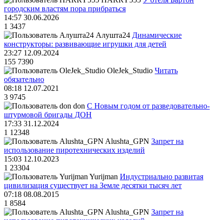
городским властям пора прибраться
14:57 30.06.2026
1
3437
Алушта24
Динамические
конструкторы: развивающие игрушки для детей
23:27 12.09.2024
155
7390
OleJek_Studio
Читать
обязательно
08:18 12.07.2021
3
9745
don
С Новым годом от разведовательно-
штурмовой бригады ДОН
17:33 31.12.2024
1
12348
Alushta_GPN
Запрет на
использование пиротехнических изделий
15:03 12.10.2023
1
23304
Yurijman
Индустриально развитая
цивилизация существует на Земле десятки тысяч лет
07:18 08.08.2015
1
8584
Alushta_GPN
Запрет на