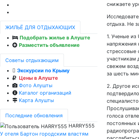
снижаете уро
Исследовате
отдыха. Не з
ЖИЛЬЁ ДЛЯ ОТДЫХАЮЩИХ
1. Ученые из
Подобрать жилье в Алуште
напряжения 
Разместить объявление
стрессовые 
участникам 
Советы отдыхающим
свежем возд
Экскурсии по Крыму
за шесть ми
Цены в Алуште
Фото Алушты
2. Другое ис
Каталог организаций
подтвердило
Карта Алушты
специалистов
Прослушиван
Последние обновления
голоса отвл
постоянных 
HARRY555
радиопрогра
У отеля Бартон городским властям
расслабитьс