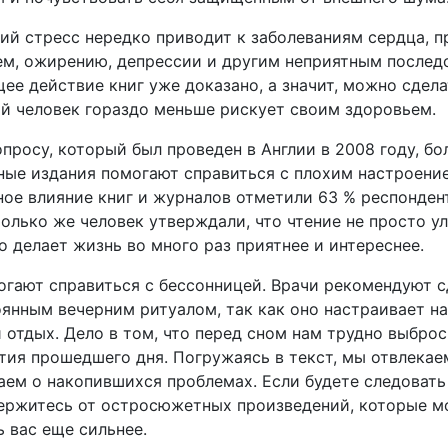
кий стресс нередко приводит к заболеваниям сердца, 
м, ожирению, депрессии и другим неприятным послед
ее действие книг уже доказано, а значит, можно сдела
й человек гораздо меньше рискует своим здоровьем.
опросу, который был проведен в Англии в 2008 году, б
ные издания помогают справиться с плохим настроени
ое влияние книг и журналов отметили 63 % респонден
олько же человек утверждали, что чтение не просто у
о делает жизнь во много раз приятнее и интереснее.
могают справиться с бессонницей. Врачи рекомендуют с
оянным вечерним ритуалом, так как оно настраивает на
 отдых. Дело в том, что перед сном нам трудно выброс
тия прошедшего дня. Погружаясь в текст, мы отвлекае
аем о накопившихся проблемах. Если будете следовать
держитесь от остросюжетных произведений, которые м
 вас еще сильнее.