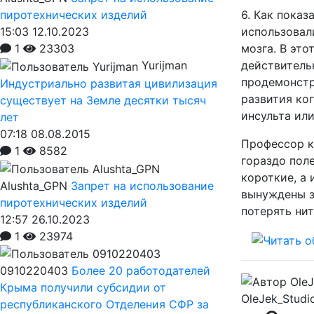
6. Как пока
пиротехнических изделий
использовал
15:03 12.10.2023
мозга. В это
1
23303
действитель
Yurijman
продемонстр
Индустриально развитая цивилизация
развития ко
существует на Земле десятки тысяч
инсульта ил
лет
07:18 08.08.2015
Профессор к
1
8582
гораздо поле
короткие, а 
Alushta_GPN
Запрет на использование
вынуждены з
пиротехнических изделий
потерять ни
12:57 26.10.2023
1
23974
0910220403
Более 20 работодателей
Крыма получили субсидии от
OleJek_Studi
республиканского Отделения СФР за