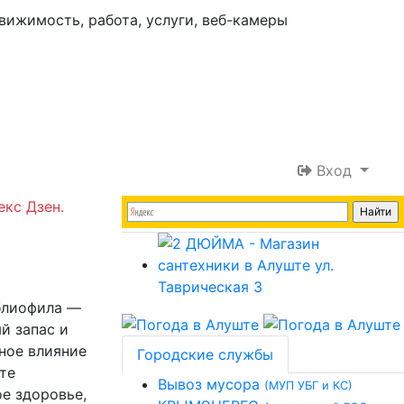
Вход
екс Дзен.
иблиофила —
й запас и
ное влияние
Городские службы
те
Вывоз мусора
(МУП УБГ и КС)
ое здоровье,