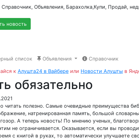
ь новость
рный список
Объявления
Справочник
айся к
Алушта24 в Вайбере
или
Новости Алушты
в Янд
ть обязательно
.2021
что читать полезно. Самые очевидные преимущества б
ображение, натренированная память, большой словарны
гозор. А теперь новость! По мнению ученых, благотвор
этим не ограничивается. Оказывается, если вы проводи
емя с книгой в руках, то автоматически улучшаете св