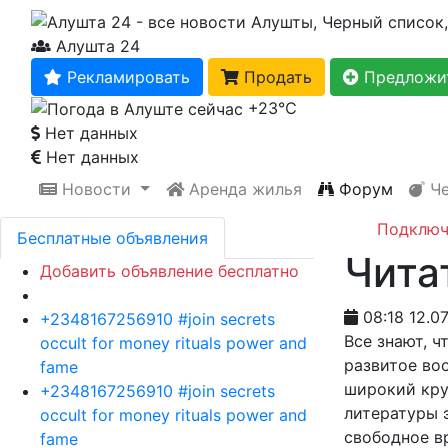
Алушта 24
Рекламировать
Продать
Предложит
+23℃
Нет данных
Нет данных
Новости
Аренда жилья
Форум
Че
Подключ
Бесплатные объявления
Чита
Добавить объявление бесплатно
08:18 12.07
+2348167256910 #join secrets
Все знают, 
occult for money rituals power and
развитое во
fame
широкий кру
+2348167256910 #join secrets
литературы 
occult for money rituals power and
свободное вр
fame