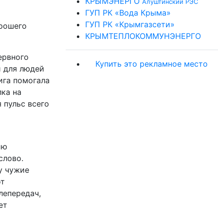
КРЫМЭНЕРГО
Алуштинский РЭС
ГУП РК «Вода Крыма»
ГУП РК «Крымгазсети»
орошего
КРЫМТЕПЛОКОММУНЭНЕРГО
нервного
Купить это рекламное место
и для людей
ига помогала
ка на
 пульс всего
ию
слово.
у чужие
от
лепередач,
ет
.