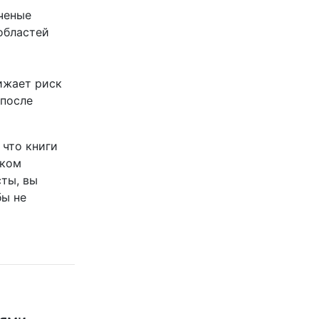
ченые
областей
ижает риск
 после
 что книги
шком
сты, вы
бы не