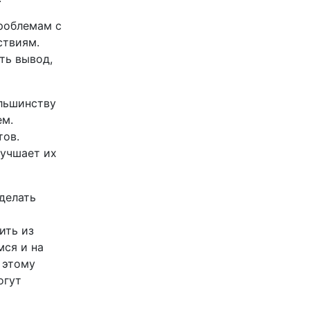
проблемам с
ствиям.
ть вывод,
ольшинству
ем.
тов.
лучшает их
делать
ить из
мся и на
 этому
огут