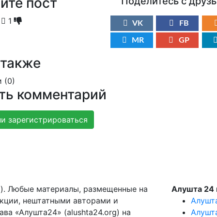
ите пост
Поделитесь с друз
1
VK
FB
MR
GP
 также
 (
0
)
ть комментарий
и зарегистрироваться
g). Любые материалы, размещенные на
Алушта 24 
акции, нештатными авторами и
Алушт
ва «Алушта24» (alushta24.org) на
Алушт