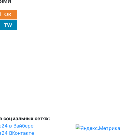
ьями
OK
TW
в социальных сетях:
а24 в Вайбере
а24 ВКонтакте