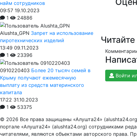
Оцен
найм сотрудников
09:57 19.10.2023
1
24886
Alushta_GPN
Запрет на использование
Читайте
пиротехнических изделий
13:49 09.11.2023
Комментарии
1
23396
Написа
0910220403
Более 20 тысяч семей в
Войти ил
Крыму получают ежемесячную
выплату из средств материнского
капитала
17:22 31.10.2023
1
53375
© 2026 Все права защищены «Алушта24» (alushta24.or
портале «Алушта24» (alushta24.org) сотрудниками ред
читателями, являются объектами авторского права. Пра