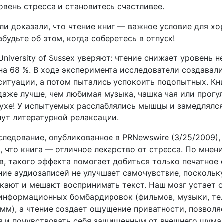
вень стресса и становитесь счастливее.
ли доказали, что чтение книг — важное условие для х
абудьте об этом, когда соберетесь в отпуск!
 University of Sussex уверяют: чтение снижает уровень 
на 68 %. В ходе эксперимента исследователи создавал
ситуации, а потом пытались успокоить подопытных. Кн
даже лучше, чем любимая музыка, чашка чая или прогул
ухе! У испытуемых расслаблялись мышцы и замедлялся
нут литературной релаксации.
следование, опубликованное в PRNewswire (3/25/2009),
, что книга — отличное лекарство от стресса. По мнен
, такого эффекта помогает добиться только печатное 
ие аудиозаписей не улучшает самочувствие, поскольк
екают и мешают воспринимать текст. Наш мозг устает 
информационных бомбардировок (фильмов, музыки, те
мм), а чтение создает ощущение приватности, позволя
я и почувствовать себя защищенным от внешнего шума