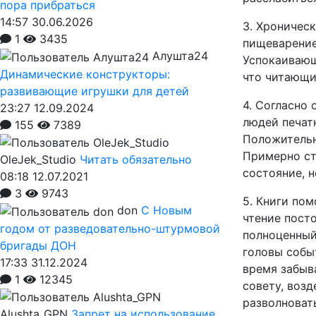
пора прибраться
14:57 30.06.2026
3. Хроничес
1
3435
пищеварение
Алушта24
Успокаивающ
Динамические конструкторы:
что читающи
развивающие игрушки для детей
4. Согласно 
23:27 12.09.2024
людей печат
155
7389
Положительн
Примерно ст
OleJek_Studio
Читать обязательно
состояние, н
08:18 12.07.2021
3
9743
5. Книги по
don
С Новым
чтение пост
годом от разведовательно-штурмовой
полноценный
бригады ДОН
головы собы
17:33 31.12.2024
время забыв
1
12345
совету, воз
разволновать
Alushta_GPN
Запрет на использование