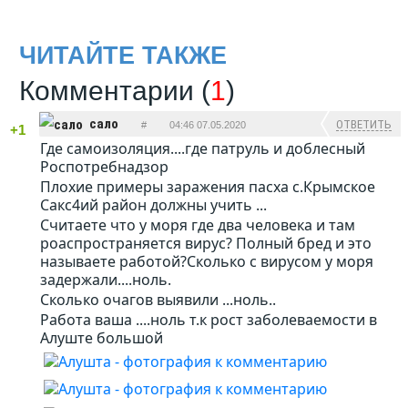
ЧИТАЙТЕ ТАКЖЕ
Комментарии (
1
)
сало
ОТВЕТИТЬ
#
04:46 07.05.2020
+1
Где самоизоляция....где патруль и доблесный
Роспотребнадзор
Плохие примеры заражения пасха с.Крымское
Сакс4ий район должны учить ...
Считаете что у моря где два человека и там
роаспространяется вирус? Полный бред и это
называете работой?Сколько с вирусом у моря
задержали....ноль.
Сколько очагов выявили ...ноль..
Работа ваша ....ноль т.к рост заболеваемости в
Алуште большой