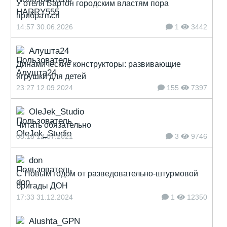
У отеля Бартон городским властям пора
прибраться
14:57 30.06.2026
1
3442
Алушта24
Динамические конструкторы: развивающие
игрушки для детей
23:27 12.09.2024
155
7397
OleJek_Studio
Читать обязательно
08:18 12.07.2021
3
9746
don
С Новым годом от разведовательно-штурмовой
бригады ДОН
17:33 31.12.2024
1
12350
Alushta_GPN