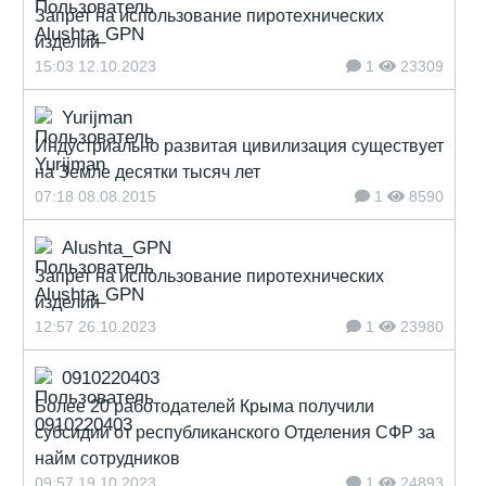
Запрет на использование пиротехнических
изделий
15:03 12.10.2023
1
23309
Yurijman
Индустриально развитая цивилизация существует
на Земле десятки тысяч лет
07:18 08.08.2015
1
8590
Alushta_GPN
Запрет на использование пиротехнических
изделий
12:57 26.10.2023
1
23980
0910220403
Более 20 работодателей Крыма получили
субсидии от республиканского Отделения СФР за
найм сотрудников
09:57 19.10.2023
1
24893