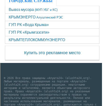
ГОРОДСКИЕ СЛУЖБЫ
Вывоз мусора
(МУП УБГ и КС)
КРЫМЭНЕРГО
Алуштинский РЭС
ГУП РК «Вода Крыма»
ГУП РК «Крымгазсети»
КРЫМТЕПЛОКОММУНЭНЕРГО
Купить это рекламное место
© 2026 Все права защищены «Алушта24» (alushta24.org).
Любые материалы, размещенные на портале «Алушта24»
(alushta24.org) сотрудниками редакции, нештатными
авторами и читателями, являются объектами авторского
права. Права «Алушта24» (alushta24.org) на указанные
материалы охраняются законодательством о правах на
результаты интеллектуальной деятельности. Полное или
частичное использование материалов, размещенных на
портале «Алушта24» (alushta24.org), допускается только с