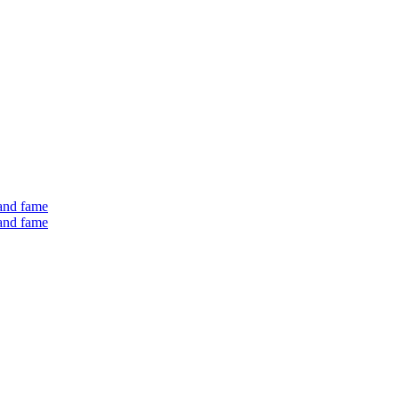
 and fame
 and fame