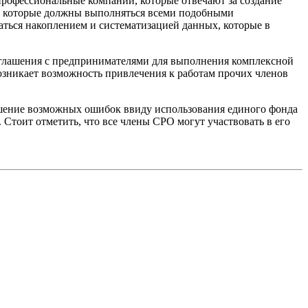
профессиональные компании, которые отвечают за создание
й, которые должны выполняться всеми подобными
маться накоплением и систематизацией данных, которые в
глашения с предпринимателями для выполнения комплексной
возникает возможность привлечения к работам прочих членов
ршение возможных ошибок ввиду использования единого фонда
Стоит отметить, что все члены СРО могут участвовать в его