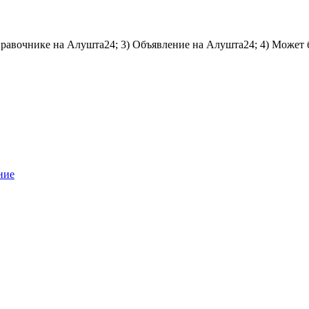
справочнике на Алушта24; 3) Объявление на Алушта24; 4) Может 
ние