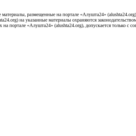
е материалы, размещенные на портале «Алушта24» (alushta24.or
ta24.org) на указанные материалы охраняются законодательством
на портале «Алушта24» (alushta24.org), допускается только с с