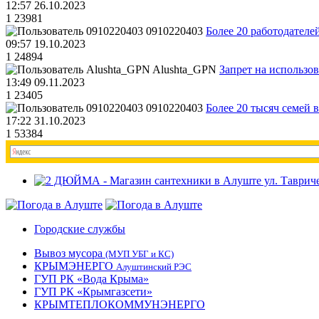
12:57 26.10.2023
1
23981
0910220403
Более 20 работодател
09:57 19.10.2023
1
24894
Alushta_GPN
Запрет на использо
13:49 09.11.2023
1
23405
0910220403
Более 20 тысяч семей 
17:22 31.10.2023
1
53384
Городские службы
Вывоз мусора
(МУП УБГ и КС)
КРЫМЭНЕРГО
Алуштинский РЭС
ГУП РК «Вода Крыма»
ГУП РК «Крымгазсети»
КРЫМТЕПЛОКОММУНЭНЕРГО