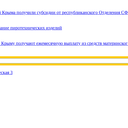
ей Крыма получили субсидии от республиканского Отделения СФ
вание пиротехнических изделий
в Крыму получают ежемесячную выплату из средств материнског