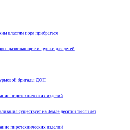
ким властям пора прибраться
оры: развивающие игрушки для детей
турмовой бригады ДОН
вание пиротехнических изделий
лизация существует на Земле десятки тысяч лет
вание пиротехнических изделий