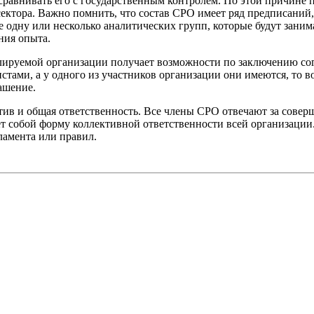
равнивать его с государственным контролем. По этой причине 
сектора. Важно помнить, что состав СРО имеет ряд предписани
е одну или несколько аналитических групп, которые будут зани
ния опыта.
лируемой организации получает возможности по заключению со
истами, а у одного из участников организации они имеются, то 
ашение.
тив и общая ответственность. Все члены СРО отвечают за сове
 собой форму коллективной ответственности всей организации. 
гламента или правил.