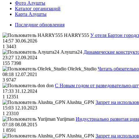
Фото Алушты
Каталог организаций
Карта Алушты
Последние обновления
HARRY555
У отеля Бартон городс
14:57 30.06.2026
1
3443
Алушта24
Динамические конструкт
23:27 12.09.2024
155
7398
OleJek_Studio
Читать обязательно
08:18 12.07.2021
3
9747
don
С Новым годом от разведовательно-ш
17:33 31.12.2024
1
12351
Alushta_GPN
Запрет на использо
15:03 12.10.2023
1
23310
Yurijman
Индустриально развитая циви
07:18 08.08.2015
1
8591
Alushta_GPN
Запрет на использо