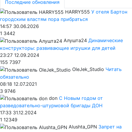
Последние обновления
HARRY555
У отеля Бартон
городским властям пора прибраться
14:57 30.06.2026
1
3442
Алушта24
Динамические
конструкторы: развивающие игрушки для детей
23:27 12.09.2024
155
7397
OleJek_Studio
Читать
обязательно
08:18 12.07.2021
3
9746
don
С Новым годом от
разведовательно-штурмовой бригады ДОН
17:33 31.12.2024
1
12349
Alushta_GPN
Запрет на