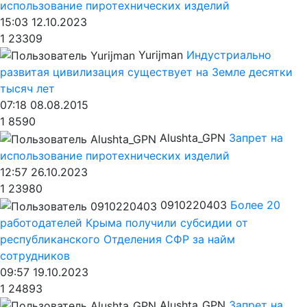
использование пиротехнических изделий
15:03 12.10.2023
1
23309
Yurijman
Индустриально
развитая цивилизация существует на Земле десятки
тысяч лет
07:18 08.08.2015
1
8590
Alushta_GPN
Запрет на
использование пиротехнических изделий
12:57 26.10.2023
1
23980
0910220403
Более 20
работодателей Крыма получили субсидии от
республиканского Отделения СФР за найм
сотрудников
09:57 19.10.2023
1
24893
Alushta_GPN
Запрет на