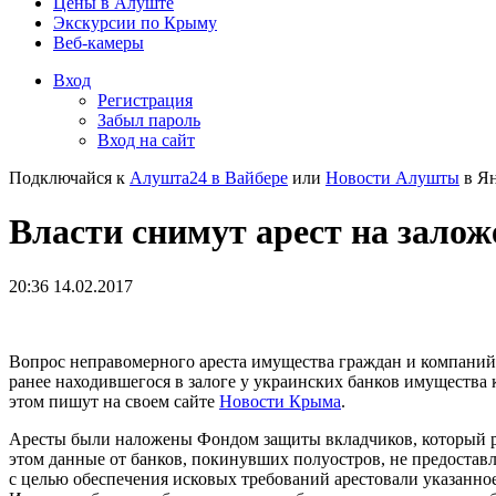
Цены в Алуште
Экскурсии по Крыму
Веб-камеры
Вход
Регистрация
Забыл пароль
Вход на сайт
Подключайся к
Алушта24 в Вайбере
или
Новости Алушты
в Ян
Власти снимут арест на зало
20:36 14.02.2017
Вопрос неправомерного ареста имущества граждан и компаний
ранее находившегося в залоге у украинских банков имущества
этом пишут на своем сайте
Новости Крыма
.
Аресты были наложены Фондом защиты вкладчиков, который р
этом данные от банков, покинувших полуостров, не предостав
с целью обеспечения исковых требований арестовали указанно