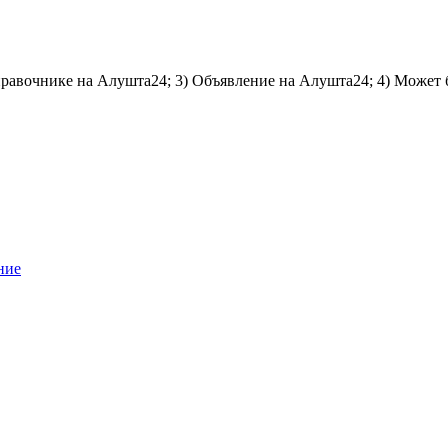
справочнике на Алушта24; 3) Объявление на Алушта24; 4) Может 
ние