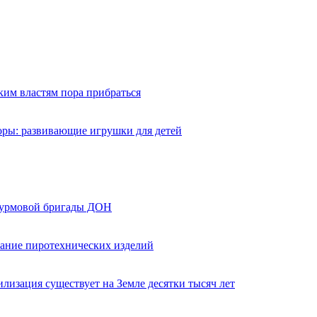
ким властям пора прибраться
оры: развивающие игрушки для детей
турмовой бригады ДОН
вание пиротехнических изделий
лизация существует на Земле десятки тысяч лет