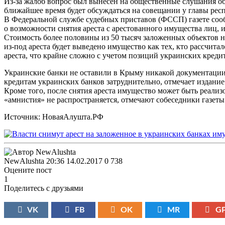
Из-за жалоб вопрос был вынесен на общественные слушания о
ближайшее время будет обсуждаться на совещании у главы ре
В Федеральной службе судебных приставов (ФССП) газете соо
о возможности снятия ареста с арестованного имущества лиц,
Стоимость более половины из 50 тысяч заложенных объектов ни
из-под ареста будет выведено имущество как тех, кто рассчитал
ареста, что крайне сложно с учетом позиций украинских кредит
Украинские банки не оставили в Крыму никакой документации 
кредитам украинских банков затруднительно, отмечает издание
Кроме того, после снятия ареста имущество может быть реализ
«амнистия» не распространяется, отмечают собеседники газеты
Источник: НоваяАлушта.РФ
NewAlushta
20:36 14.02.2017
0
738
Оцените пост
1
Поделитесь с друзьями
VK
FB
OK
MR
G