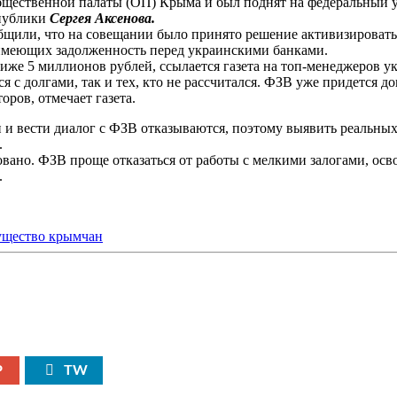
бщественной палаты (ОП) Крыма и был поднят на федеральный 
спублики
Сергея Аксенова.
бщили, что на совещании было принято решение активизировать
 имеющих задолженность перед украинскими банками.
же 5 миллионов рублей, ссылается газета на топ-менеджеров ук
ся с долгами, так и тех, кто не рассчитался. ФЗВ уже придется 
оров, отмечает газета.
и вести диалог с ФЗВ отказываются, поэтому выявить реальных 
.
овано. ФЗВ проще отказаться от работы с мелкими залогами, ос
.
P
TW