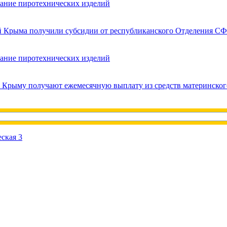
вание пиротехнических изделий
ей Крыма получили субсидии от республиканского Отделения СФ
вание пиротехнических изделий
в Крыму получают ежемесячную выплату из средств материнског