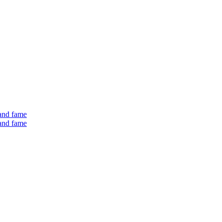
 and fame
 and fame