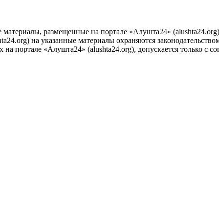
е материалы, размещенные на портале «Алушта24» (alushta24.or
ta24.org) на указанные материалы охраняются законодательством
на портале «Алушта24» (alushta24.org), допускается только с с