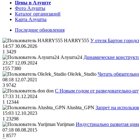
Цены в Алуште
Фото Алушты
Каталог организаций
Карта Алушты
Последние обновления
HARRY555
У отеля Бартон городс
14:57 30.06.2026
1
3429
Алушта24
Динамические конструкт
23:27 12.09.2024
155
7380
OleJek_Studio
Читать обязательно
08:18 12.07.2021
3
9742
don
С Новым годом от разведовательно-ш
17:33 31.12.2024
1
12344
Alushta_GPN
Запрет на использо
15:03 12.10.2023
1
23298
Yurijman
Индустриально развитая циви
07:18 08.08.2015
1
8577