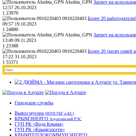
Alushta_GPN
Запрет на использо
12:57 26.10.2023
1
23970
0910220403
Более 20 работодател
09:57 19.10.2023
1
24880
Alushta_GPN
Запрет на использо
13:49 09.11.2023
1
23388
0910220403
Более 20 тысяч семей 
17:22 31.10.2023
1
53371
Городские службы
Вывоз мусора
(МУП УБГ и КС)
КРЫМЭНЕРГО
Алуштинский РЭС
ГУП РК «Вода Крыма»
ГУП РК «Крымгазсети»
КРЫМТЕПЛОКОММУНЭНЕРГО