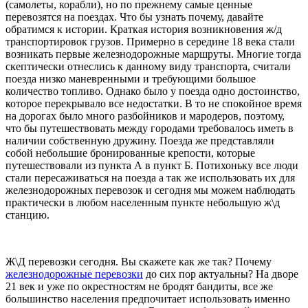
(самолеты, корабли), но по прежнему самые ценные
перевозятся на поездах. Что бы узнать почему, давайте
обратимся к истории. Краткая история возникновения ж/д
транспортировок грузов. Примерно в середине 18 века стали
возникать первые железнодорожные маршруты. Многие тогда
скептически отнеслись к данному виду транспорта, считали
поезда низко маневренными и требующими большое
количество топливо. Однако было у поезда одно достоинство,
которое перекрывало все недостатки. В то не спокойное время
на дорогах было много разбойников и мародеров, поэтому,
что бы путешествовать между городами требовалось иметь в
наличии собственную дружину. Поезда же представляли
собой небольшие бронированные крепости, которые
путешествовали из пункта А в пункт Б. Потихоньку все люди
стали пересаживаться на поезда а так же использовать их для
железнодорожных перевозок и сегодня мы можем наблюдать
практически в любом населенным пункте небольшую ж\д
станцию.
Ж\Д перевозки сегодня. Вы скажете как же так? Почему
железнодорожные перевозки
до сих пор актуальны? На дворе
21 век и уже по окрестностям не бродят бандиты, все же
большинство населения предпочитает использовать именно