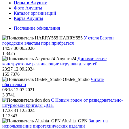
Цены в Алуште
Фото Алушты
Каталог организаций
Карта Алушты
Последние обновления
HARRY555
У отеля Бартон
городским властям пора прибраться
14:57 30.06.2026
1
3425
Алушта24
Динамические
конструкторы: развивающие игрушки для детей
23:27 12.09.2024
155
7376
OleJek_Studio
Читать
обязательно
08:18 12.07.2021
3
9741
don
С Новым годом от разведовательно-
штурмовой бригады ДОН
17:33 31.12.2024
1
12343
Alushta_GPN
Запрет на
использование пиротехнических изделий