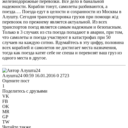
железнодорожные перевозки. Все дело в банальной
надежности. Корабли тонут, самолеты разбиваются, а
поезда…. Поезда едут в целости и сохранности из Москвы в
Алушту. Сегодня транспортировка грузов при помощи ж\д
перевозок по прежнему является актуальной. Из всех
транспортов поезд является самым надежным и безопасным.
Только в 3 случаях из ста поезда попадают в аварии, при том,
что самолеты и поезда участвуют в катастрофах при 50
случаев на каждую сотню. Вдумайтесь в эту цифру, половина
всех кораблей и самолетов не достигает места назначения,
тогда как поезда катят себе не спеша и перевозят ваш груз из
одного места в другое.
Алушта24
00:59 16.01.2016
0
2723
Оцените пост
1
Поделитесь с друзьями
VK
FB
OK
MR
GP
TW
Читайте также