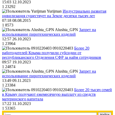
15:03 12.10.2023
1
23292
Yurijman
Индустриально развитая
цивилизация существует на Земле десятки тысяч лет
07:18 08.08.2015
1
8573
Alushta_GPN
Запрет на
использование пиротехнических изделий
12:57 26.10.2023
1
23964
0910220403
Более 20
работодателей Крыма получили субсидии от
республиканского Отделения СФР за найм сотрудников
09:57 19.10.2023
1
24874
Alushta_GPN
Запрет на
использование пиротехнических изделий
13:49 09.11.2023
1
23384
0910220403
Более 20 тысяч семей
в Крыму получают ежемесячную выплату из средств
материнского капитала
17:22 31.10.2023
1
53365