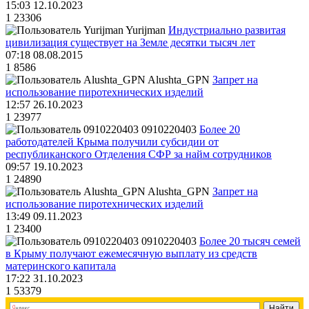
15:03 12.10.2023
1
23306
Yurijman
Индустриально развитая
цивилизация существует на Земле десятки тысяч лет
07:18 08.08.2015
1
8586
Alushta_GPN
Запрет на
использование пиротехнических изделий
12:57 26.10.2023
1
23977
0910220403
Более 20
работодателей Крыма получили субсидии от
республиканского Отделения СФР за найм сотрудников
09:57 19.10.2023
1
24890
Alushta_GPN
Запрет на
использование пиротехнических изделий
13:49 09.11.2023
1
23400
0910220403
Более 20 тысяч семей
в Крыму получают ежемесячную выплату из средств
материнского капитала
17:22 31.10.2023
1
53379