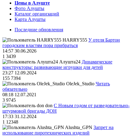
Цены в Алуште
Фото Алушты
Каталог организаций
Карта Алушты
Последние обновления
HARRY555
У отеля Бартон
городским властям пора прибраться
14:57 30.06.2026
1
3439
Алушта24
Динамические
конструкторы: развивающие игрушки для детей
23:27 12.09.2024
155
7394
OleJek_Studio
Читать
обязательно
08:18 12.07.2021
3
9745
don
С Новым годом от разведовательно-
штурмовой бригады ДОН
17:33 31.12.2024
1
12348
Alushta_GPN
Запрет на
использование пиротехнических изделий