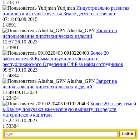
1
23310
Yurijman
Индустриально развитая
цивилизация существует на Земле десятки тысяч лет
07:18 08.08.2015
1
8591
Alushta_GPN
Запрет на
использование пиротехнических изделий
12:57 26.10.2023
1
23981
0910220403
Более 20
работодателей Крыма получили субсидии от
республиканского Отделения СФР за найм сотрудников
09:57 19.10.2023
1
24894
Alushta_GPN
Запрет на
использование пиротехнических изделий
13:49 09.11.2023
1
23404
0910220403
Более 20 тысяч семей
в Крыму получают ежемесячную выплату из средств
материнского капитала
17:22 31.10.2023
1
53384