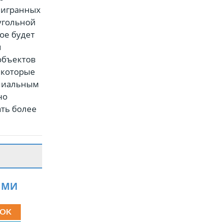
мигранных
угольной
ое будет
я
объектов
 которые
ипиальным
но
ать более
ЯМИ
OK