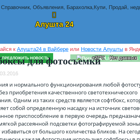
Алушта 24
айся к
Алушта24 в Вайбере
или
Новости Алушты
в Янде
+27℃
Нет данных
оксы для фотосъемки
ПРЕДЛОЖИТЬ НОВОСТЬ
03.2016
ния и нормального функционирования любой фотост
без приобретения качественного светотехнического
ния. Одним из таких средств является софтбокс, кот
яет собой определенную насадку на источник светов
анное приспособление в первую очередь предназнач
мягкой рассеянной подсветки фотографируемой зоны,
 избавиться от большого количества бликов. На сег
тически каждая фотостудия использует софтбоксы в 