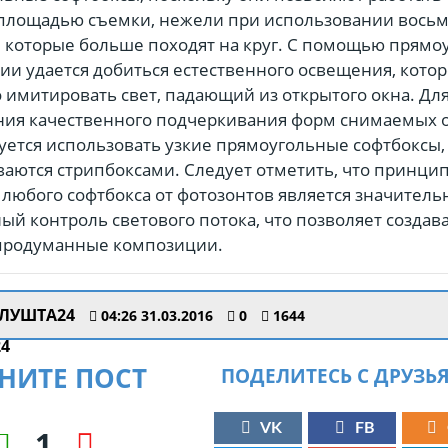
площадью съемки, нежели при использовании вось
, которые больше походят на круг. С помощью прямо
ии удается добиться естественного освещения, котор
 имитировать свет, падающий из открытого окна. Дл
ния качественного подчеркивания форм снимаемых 
ется использовать узкие прямоугольные софтбоксы,
аются стрипбоксами. Следует отметить, что принц
любого софтбокса от фотозонтов является значитель
й контроль светового потока, что позволяет создав
 продуманные композиции.
ЛУШТА24
04:26 31.03.2016
0
1644
НИТЕ ПОСТ
ПОДЕЛИТЕСЬ С ДРУЗЬ
VK
FB
1