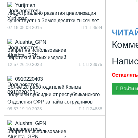
Yurijman
Индустриально развитая цивилизация
существует на Земле десятки тысяч лет
07:18 08.08.2015
1
8584
ЧИТА
Alushta_GPN
Комме
Запрет на использование
пиротехнических изделий
Напис
12:57 26.10.2023
1
23975
0910220403
Более 20 работодателей Крыма
Войти и
получили субсидии от республиканского
Отделения СФР за найм сотрудников
09:57 19.10.2023
1
24888
Alushta_GPN
Запрет на использование