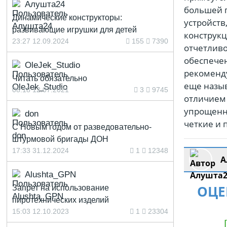
Алушта24
большей 
Динамические конструкторы:
устройств
развивающие игрушки для детей
конструкц
23:27 12.09.2024
155
7390
отчетливо
обеспече
OleJek_Studio
рекоменду
Читать обязательно
еще назыв
08:18 12.07.2021
3
9745
отличием 
упрощенны
don
четкие и
С Новым годом от разведовательно-
штурмовой бригады ДОН
17:33 31.12.2024
1
12348
А
Alushta_GPN
ОЦЕ
Запрет на использование
пиротехнических изделий
15:03 12.10.2023
1
23304