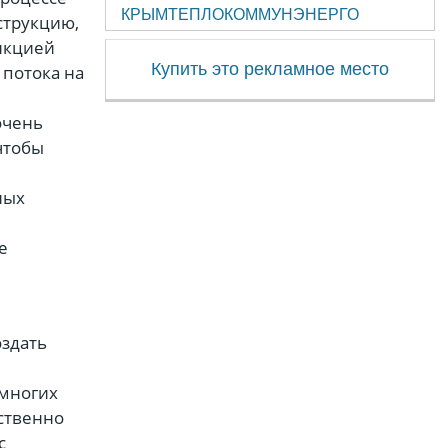
КРЫМТЕПЛОКОММУНЭНЕРГО
струкцию,
ункцией
Купить это рекламное место
 потока на
очень
чтобы
ных
е
оздать
 многих
ственно
с