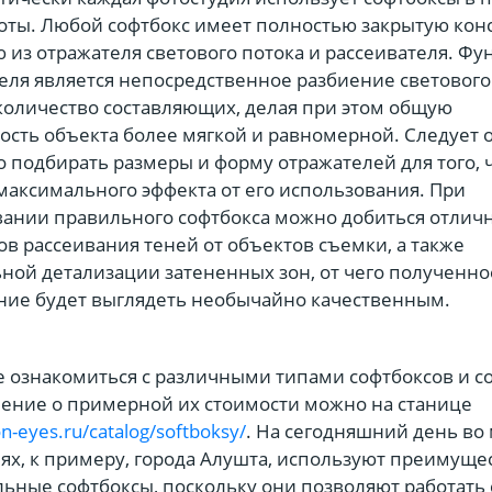
оты. Любой софтбокс имеет полностью закрытую кон
 из отражателя светового потока и рассеивателя. Ф
еля является непосредственное разбиение светового
оличество составляющих, делая при этом общую
сть объекта более мягкой и равномерной. Следует 
 подбирать размеры и форму отражателей для того, 
максимального эффекта от его использования. При
ании правильного софтбокса можно добиться отлич
ов рассеивания теней от объектов съемки, а также
ной детализации затененных зон, от чего полученно
ние будет выглядеть необычайно качественным.
 ознакомиться с различными типами софтбоксов и с
ение о примерной их стоимости можно на станице
on-eyes.ru/catalog/softboksy/
. На сегодняшний день во
ях, к примеру, города Алушта, используют преимуще
ьные софтбоксы, поскольку они позволяют работать 