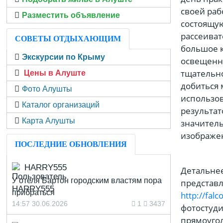
своей раб
Разместить объявление
состоящую
рассеиват
СОВЕТЫ ОТДЫХАЮЩИМ
большое к
Экскурсии по Крыму
освещенно
тщательно
Цены в Алуште
добиться 
Фото Алушты
использов
Каталог организаций
результат
Карта Алушты
значитель
изображе
ПОСЛЕДНИЕ ОБНОВЛЕНИЯ
HARRY555
Детальнее
У отеля Бартон городским властям пора
представл
прибраться
http://falc
14:57 30.06.2026
1
3437
фотостуди
прямоугол