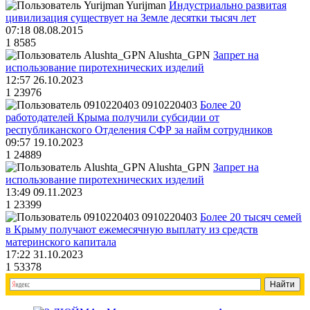
Yurijman
Индустриально развитая
цивилизация существует на Земле десятки тысяч лет
07:18 08.08.2015
1
8585
Alushta_GPN
Запрет на
использование пиротехнических изделий
12:57 26.10.2023
1
23976
0910220403
Более 20
работодателей Крыма получили субсидии от
республиканского Отделения СФР за найм сотрудников
09:57 19.10.2023
1
24889
Alushta_GPN
Запрет на
использование пиротехнических изделий
13:49 09.11.2023
1
23399
0910220403
Более 20 тысяч семей
в Крыму получают ежемесячную выплату из средств
материнского капитала
17:22 31.10.2023
1
53378