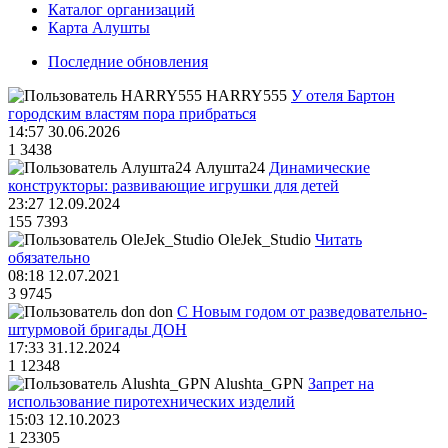
Каталог организаций
Карта Алушты
Последние обновления
HARRY555
У отеля Бартон
городским властям пора прибраться
14:57 30.06.2026
1
3438
Алушта24
Динамические
конструкторы: развивающие игрушки для детей
23:27 12.09.2024
155
7393
OleJek_Studio
Читать
обязательно
08:18 12.07.2021
3
9745
don
С Новым годом от разведовательно-
штурмовой бригады ДОН
17:33 31.12.2024
1
12348
Alushta_GPN
Запрет на
использование пиротехнических изделий
15:03 12.10.2023
1
23305