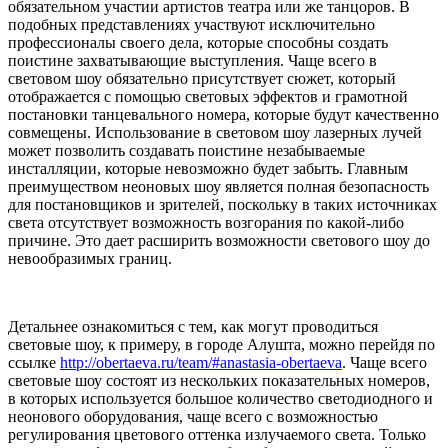
обязательном участии артистов театра или же танцоров. В
подобных представлениях участвуют исключительно
профессионалы своего дела, которые способны создать
поистине захватывающие выступления. Чаще всего в
световом шоу обязательно присутствует сюжет, который
отображается с помощью световых эффектов и грамотной
постановки танцевального номера, которые будут качественно
совмещены. Использование в световом шоу лазерных лучей
может позволить создавать поистине незабываемые
инсталляции, которые невозможно будет забыть. Главным
преимуществом неоновых шоу является полная безопасность
для постановщиков и зрителей, поскольку в таких источниках
света отсутствует возможность возгорания по какой-либо
причине. Это дает расширить возможности светового шоу до
невообразимых границ.
Детальнее ознакомиться с тем, как могут проводиться
световые шоу, к примеру, в городе Алушта, можно перейдя по
ссылке
http://obertaeva.ru/team/#anastasia-obertaeva
. Чаще всего
световые шоу состоят из нескольких показательных номеров,
в которых используется большое количество светодиодного и
неонового оборудования, чаще всего с возможностью
регулирования цветового оттенка излучаемого света. Только