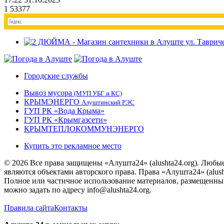
1
53377
Городские службы
Вывоз мусора
(МУП УБГ и КС)
КРЫМЭНЕРГО
Алуштинский РЭС
ГУП РК «Вода Крыма»
ГУП РК «Крымгазсети»
КРЫМТЕПЛОКОММУНЭНЕРГО
Купить это рекламное место
© 2026 Все права защищены «Алушта24» (alushta24.org). Любы
являются объектами авторского права. Права «Алушта24» (alush
Полное или частичное использование материалов, размещенных 
можно задать по адресу info@alushta24.org.
Правила сайта
Контакты