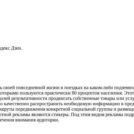
декс Дзен.
 своей повседневной жизни в поездках на каком-либо подземном
которыми пользуются практически 80 процентов населения. Это
олей результативности продвигать собственные товары или усл
 качественно распространить необходимую информацию в преде
аршруты передвижения конкретной социальной группы и размеща
ной рекламы являются стикеры. Под этим видом рекламы подра
лечения внимания аудитории.