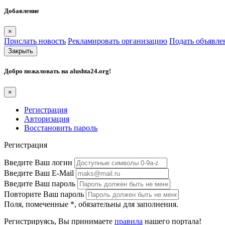
Добавление
×
Прислать новость
Рекламировать организацию
Подать объявле
Закрыть
Добро пожаловать на
alushta24.org
!
×
Регистрация
Авторизация
Восстановить пароль
Регистрация
Введите Ваш логин
Введите Ваш E-Mail
Введите Ваш пароль
Повторите Ваш пароль
Поля, помеченные
*
, обязательны для заполнения.
Регистрируясь, Вы принимаете
правила
нашего портала!