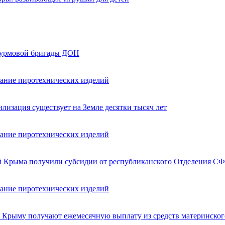
турмовой бригады ДОН
вание пиротехнических изделий
лизация существует на Земле десятки тысяч лет
вание пиротехнических изделий
ей Крыма получили субсидии от республиканского Отделения СФ
вание пиротехнических изделий
в Крыму получают ежемесячную выплату из средств материнског