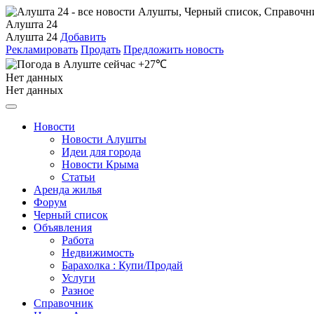
Алушта 24
Алушта 24
Добавить
Рекламировать
Продать
Предложить новость
+27℃
Нет данных
Нет данных
Новости
Новости Алушты
Идеи для города
Новости Крыма
Статьи
Аренда жилья
Форум
Черный список
Объявления
Работа
Недвижимость
Барахолка : Купи/Продай
Услуги
Разное
Справочник