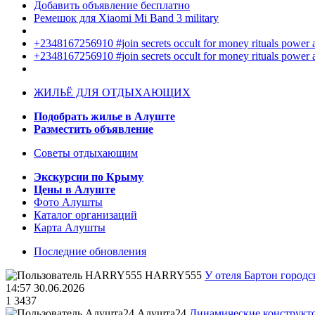
Добавить объявление бесплатно
Ремешок для Xiaomi Mi Band 3 military
+2348167256910 #join secrets occult for money rituals power
+2348167256910 #join secrets occult for money rituals power
ЖИЛЬЁ ДЛЯ ОТДЫХАЮЩИХ
Подобрать жилье в Алуште
Разместить объявление
Советы отдыхающим
Экскурсии по Крыму
Цены в Алуште
Фото Алушты
Каталог организаций
Карта Алушты
Последние обновления
HARRY555
У отеля Бартон городс
14:57 30.06.2026
1
3437
Алушта24
Динамические конструкт