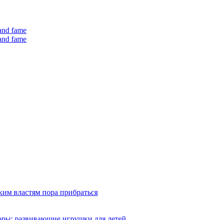
 and fame
 and fame
ким властям пора прибраться
оры: развивающие игрушки для детей