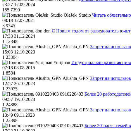
23:27 12.09.2024
155
7390
OleJek_Studio
Читать обязательно
08:18 12.07.2021
3
9745
don
С Новым годом от разведовательно-ш
17:33 31.12.2024
1
12348
Alushta_GPN
Запрет на использо
15:03 12.10.2023
1
23304
Yurijman
Индустриально развитая циви
07:18 08.08.2015
1
8584
Alushta_GPN
Запрет на использо
12:57 26.10.2023
1
23975
0910220403
Более 20 работодател
09:57 19.10.2023
1
24888
Alushta_GPN
Запрет на использо
13:49 09.11.2023
1
23398
0910220403
Более 20 тысяч семей 
17:22 31.10.2023