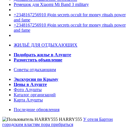
Ремешок для Xiaomi Mi Band 3 military
+2348167256910 #join secrets occult for money rituals power
and fame
+2348167256910 #join secrets occult for money rituals power
and fame
ЖИЛЬЁ ДЛЯ ОТДЫХАЮЩИХ
Подобрать жилье в Алуште
Разместить объявление
Советы отдыхающим
Экскурсии по Крыму
Цены в Алуште
Фото Алушты
Каталог организаций
Карта Алушты
Последние обновления
HARRY555
У отеля Бартон
городским властям пора прибраться