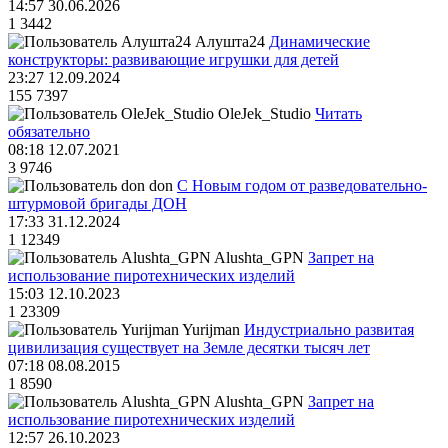
14:57 30.06.2026
1
3442
Алушта24
Динамические
конструкторы: развивающие игрушки для детей
23:27 12.09.2024
155
7397
OleJek_Studio
Читать
обязательно
08:18 12.07.2021
3
9746
don
С Новым годом от разведовательно-
штурмовой бригады ДОН
17:33 31.12.2024
1
12349
Alushta_GPN
Запрет на
использование пиротехнических изделий
15:03 12.10.2023
1
23309
Yurijman
Индустриально развитая
цивилизация существует на Земле десятки тысяч лет
07:18 08.08.2015
1
8590
Alushta_GPN
Запрет на
использование пиротехнических изделий
12:57 26.10.2023