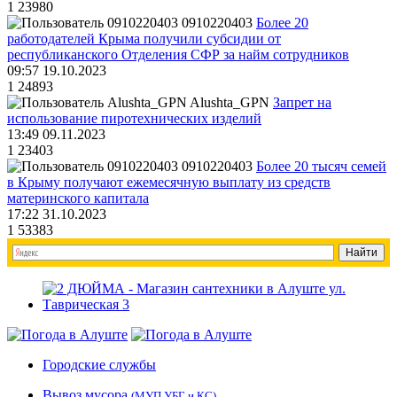
1
23980
0910220403
Более 20
работодателей Крыма получили субсидии от
республиканского Отделения СФР за найм сотрудников
09:57 19.10.2023
1
24893
Alushta_GPN
Запрет на
использование пиротехнических изделий
13:49 09.11.2023
1
23403
0910220403
Более 20 тысяч семей
в Крыму получают ежемесячную выплату из средств
материнского капитала
17:22 31.10.2023
1
53383
Городские службы
Вывоз мусора
(МУП УБГ и КС)