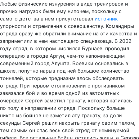
Любые физические изнурения в виде тренировок и
прочих нагрузок были ему нипочем, поскольку с
самого детства в нем присутствовал
источник
упорности и стремления к совершенству. Командиры
отряда сразу же обратили внимание на эти качества и
заприметили в нем настоящего спецназовца. В 2002
году отряд, в котором числился Бурнаев, проводил
операцию в городе Аргун, чем-то напоминающим
современный город Алушта. Боевики основались в
школе, попутно нарыв под ней большое количество
тоннелей, которые предназначалось обследовать
отряду. При первом столкновении с противником
завязался бой и во время одной из автоматных
очередей Сергей заметил гранату, которая катилась
по полу в направлении отряда. Поскольку больше
никто из бойцов не заметил эту гранату, за доли
секунды Сергей решил накрыть гранату своим телом,
тем самым он спас весь свой отряд от неминуемой
гибели. Все остальные бойцы остались живы, а Сергею