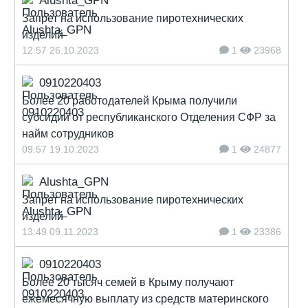
Alushta_GPN
Запрет на использование пиротехнических
изделий
12:57 26.10.2023
1
23968
0910220403
Более 20 работодателей Крыма получили
субсидии от республиканского Отделения СФР за
найм сотрудников
09:57 19.10.2023
1
24877
Alushta_GPN
Запрет на использование пиротехнических
изделий
13:49 09.11.2023
1
23386
0910220403
Более 20 тысяч семей в Крыму получают
ежемесячную выплату из средств материнского