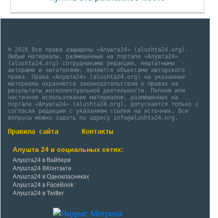
© 2026 Все права защищены «Алушта24» (alushta24.org).
Любые материалы, размещенные на портале «Алушта24»
(alushta24.org) сотрудниками редакции, нештатными
авторами и читателями, являются объектами авторского
права. Права «Алушта24» (alushta24.org) на указанные
материалы охраняются законодательством о правах на
результаты интеллектуальной деятельности. Полное или
частичное использование материалов, размещенных на
портале «Алушта24» (alushta24.org), допускается только с
согласия редакции с указанием ссылки на источник. Все
вопросы можно задать по адресу info@alushta24.org.
Правила сайта
Контакты
Алушта 24 в социальных сетях:
Алушта24 в Вайбере
Алушта24 ВКонтакте
Алушта24 в Однокласниках
Алушта24 в FaceBook
Алушта24 в Twitter