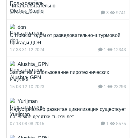
Читать обязательно
08:18 12.07.2021
3
9741
don
С Новым годом от разведовательно-штурмовой
бригады ДОН
17:33 31.12.2024
1
12343
Alushta_GPN
Запрет на использование пиротехнических
изделий
15:03 12.10.2023
1
23296
Yurijman
Индустриально развитая цивилизация существует
на Земле десятки тысяч лет
07:18 08.08.2015
1
8575