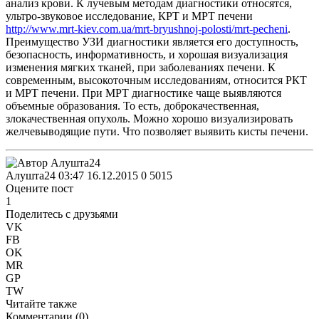
анализ крови. К лучевым методам диагностики относятся,
ультро-звуковое исследование, КРТ и МРТ печени
http://www.mrt-kiev.com.ua/mrt-bryushnoj-polosti/mrt-pecheni
.
Преимущество УЗИ диагностики является его доступность,
безопасность, информативность, и хорошая визуализация
изменения мягких тканей, при заболеваниях печени. К
современным, высокоточным исследованиям, относится РКТ
и МРТ печени. При МРТ диагностике чаще выявляются
объемные образования. То есть, доброкачественная,
злокачественная опухоль. Можно хорошо визуализировать
желчевыводящие пути. Что позволяет выявить кисты печени.
Алушта24
03:47 16.12.2015
0
5015
Оцените пост
1
Поделитесь с друзьями
VK
FB
OK
MR
GP
TW
Читайте также
Комментарии (
0
)