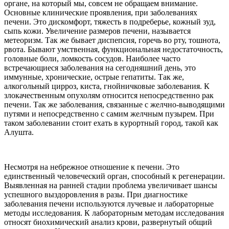
органе, на который мы, совсем не обращаем внимание.
Основные клинические проявления, при заболеваниях
печени. Это дискомфорт, тяжесть в подреберье, кожный зуд,
сыпь кожи. Увеличение размеров печени, называется
метеоризм. Так же бывает диспепсия, горечь во рту, тошнота,
рвота. Бывают умственная, функциональная недостаточность,
головные боли, ломкость сосудов. Наиболее часто
встречающиеся заболевания на сегодняшний день, это
иммунные, хронические, острые гепатиты. Так же,
алкогольный цирроз, киста, гнойничковые заболевания. К
злокачественным опухолям относится непосредственно рак
печени. Так же заболевания, связанные с желчно-выводящими
путями и непосредственно с самим желчным пузырем. При
таком заболевании стоит ехать в курортный город, такой как
Алушта.
Несмотря на небрежное отношение к печени. Это
единственный человеческий орган, способный к регенерации.
Выявленная на ранней стадии проблема увеличивает шансы
успешного выздоровления в разы. При диагностике
заболевания печени используются лучевые и лабораторные
методы исследования. К лабораторным методам исследования
относят биохимический анализ крови, развернутый общий