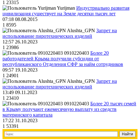
1
23315
Yurijman
Индустриально развитая
цивилизация существует на Земле десятки тысяч лет
07:18 08.08.2015
1
8595
Alushta_GPN
Запрет на
использование пиротехнических изделий
12:57 26.10.2023
1
23986
0910220403
Более 20
работодателей Крыма получили субсидии от
республиканского Отделения СФР за найм сотрудников
09:57 19.10.2023
1
24901
Alushta_GPN
Запрет на
использование пиротехнических изделий
13:49 09.11.2023
1
23410
0910220403
Более 20 тысяч семей
в Крыму получают ежемесячную выплату из средств
материнского капитала
17:22 31.10.2023
1
53391