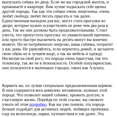
выпускать собаку во двор. Если же вы городской житель, и
проживаете в квартире. Вам лучше подыскать себе щенка
другой породы. Так как эти собаки очень энергичны, очень
любят свободу, любят бегать прыгать и так далее.
Единственным выходом для вас, могут стать прогулки во
дворе, которые нужно осуществлять не реже чем два раза в
день. Так же они должны быть продолжительными. Стоит
учесть, что пропустить прогулку по уважительной причине,
или просто быстро выскочить на десять минут вы конечно
можете. Но не потраченную энергию, ваша собачка, потратит
у вас дома. Не удивляйтесь, если вернетесь домой, и застанете
свою обувь не в лучшем виде, а так же мебель и одежду.
Несмотря на свой рост, эта порода очень прыгучая, так что
телевизор, так же не в безопасности. Особой популярностью,
они пользуются в маленьких городах, таких как Алушта.
Кормить же, их лучше специально предназначенным кормом.
В нем содержится весь комплекс витаминов, нужных этой
породе. Что позволит вашей собачке, прожить долгую, и
счастливую жизнь. Перейдя по этой ссылке, вы сможете
узнать об этом
подробно
. Как вы уже поняли, эта порода
больше подойдет для активных людей, любящих пробежки,
езду на велосипеде, парки, путешествия и так далее. Эта