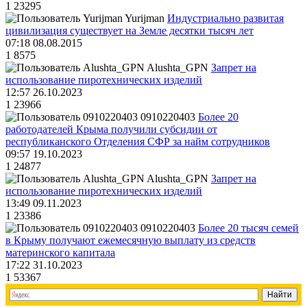
1
23295
Yurijman
Индустриально развитая
цивилизация существует на Земле десятки тысяч лет
07:18 08.08.2015
1
8575
Alushta_GPN
Запрет на
использование пиротехнических изделий
12:57 26.10.2023
1
23966
0910220403
Более 20
работодателей Крыма получили субсидии от
республиканского Отделения СФР за найм сотрудников
09:57 19.10.2023
1
24877
Alushta_GPN
Запрет на
использование пиротехнических изделий
13:49 09.11.2023
1
23386
0910220403
Более 20 тысяч семей
в Крыму получают ежемесячную выплату из средств
материнского капитала
17:22 31.10.2023
1
53367