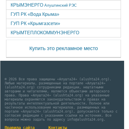
КРЫМЭНЕРГО
Алуштинский РЭС
ГУП РК «Вода Крыма»
ГУП РК «Крымгазсети»
КРЫМТЕПЛОКОММУНЭНЕРГО
Купить это рекламное место
© 2026 Все права защищены «Алушта24» (alushta24.org).
Любые материалы, размещенные на портале «Алушта24»
(alushta24.org) сотрудниками редакции, нештатными
авторами и читателями, являются объектами авторского
права. Права «Алушта24» (alushta24.org) на указанные
материалы охраняются законодательством о правах на
результаты интеллектуальной деятельности. Полное или
частичное использование материалов, размещенных на
портале «Алушта24» (alushta24.org), допускается только с
согласия редакции с указанием ссылки на источник. Все
вопросы можно задать по адресу info@alushta24.org.
Правила сайта
Контакты