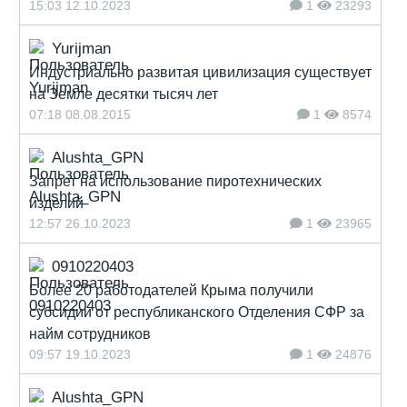
15:03 12.10.2023
1
23293
Yurijman
Индустриально развитая цивилизация существует
на Земле десятки тысяч лет
07:18 08.08.2015
1
8574
Alushta_GPN
Запрет на использование пиротехнических
изделий
12:57 26.10.2023
1
23965
0910220403
Более 20 работодателей Крыма получили
субсидии от республиканского Отделения СФР за
найм сотрудников
09:57 19.10.2023
1
24876
Alushta_GPN