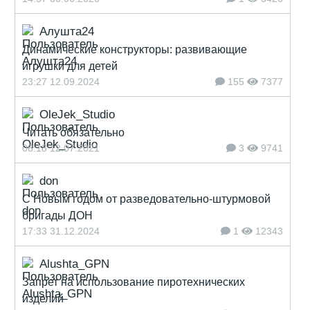
Алушта24
Динамические конструкторы: развивающие
игрушки для детей
23:27 12.09.2024
155
7377
OleJek_Studio
Читать обязательно
08:18 12.07.2021
3
9741
don
С Новым годом от разведовательно-штурмовой
бригады ДОН
17:33 31.12.2024
1
12343
Alushta_GPN
Запрет на использование пиротехнических
изделий