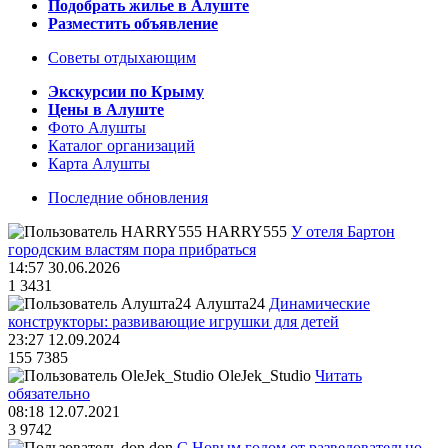
Подобрать жилье в Алуште
Разместить объявление
Советы отдыхающим
Экскурсии по Крыму
Цены в Алуште
Фото Алушты
Каталог организаций
Карта Алушты
Последние обновления
HARRY555
У отеля Бартон
городским властям пора прибраться
14:57 30.06.2026
1
3431
Алушта24
Динамические
конструкторы: развивающие игрушки для детей
23:27 12.09.2024
155
7385
OleJek_Studio
Читать
обязательно
08:18 12.07.2021
3
9742
don
С Новым годом от разведовательно-