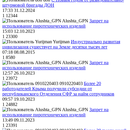
штурмовой бригады ДОН
17:33 31.12.2024
1
12344
Alushta_GPN
Запрет на
использование пиротехнических изделий
15:03 12.10.2023
1
23300
Yurijman
Индустриально развитая
цивилизация существует на Земле десятки тысяч лет
07:18 08.08.2015
1
8580
Alushta_GPN
Запрет на
использование пиротехнических изделий
12:57 26.10.2023
1
23972
0910220403
Более 20
работодателей Крыма получили субсидии от
республиканского Отделения СФР за найм сотрудников
09:57 19.10.2023
1
24882
Alushta_GPN
Запрет на
использование пиротехнических изделий
13:49 09.11.2023
1
23391