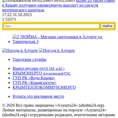
0910220403
Более 20 тысяч семей
в Крыму получают ежемесячную выплату из средств
материнского капитала
17:22 31.10.2023
1
53373
Городские службы
Вывоз мусора
(МУП УБГ и КС)
КРЫМЭНЕРГО
Алуштинский РЭС
ГУП РК «Вода Крыма»
ГУП РК «Крымгазсети»
КРЫМТЕПЛОКОММУНЭНЕРГО
Купить это рекламное место
© 2026 Все права защищены «Алушта24» (alushta24.org).
Любые материалы, размещенные на портале «Алушта24»
(alushta24.org) сотрудниками редакции, нештатными авторами