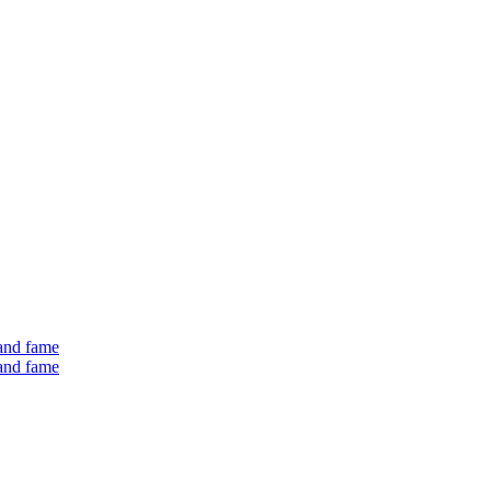
 and fame
 and fame