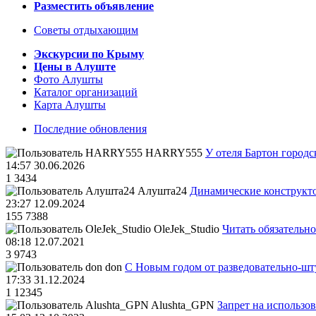
Разместить объявление
Советы отдыхающим
Экскурсии по Крыму
Цены в Алуште
Фото Алушты
Каталог организаций
Карта Алушты
Последние обновления
HARRY555
У отеля Бартон городс
14:57 30.06.2026
1
3434
Алушта24
Динамические конструкт
23:27 12.09.2024
155
7388
OleJek_Studio
Читать обязательно
08:18 12.07.2021
3
9743
don
С Новым годом от разведовательно-ш
17:33 31.12.2024
1
12345
Alushta_GPN
Запрет на использо