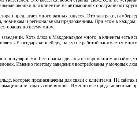
циальные окошки для клиентов на автомобилях обслуживают круг
оран предлагает много разных закусок. Это завтраки, гамбурге
, новинкам и региональным предложениям. При этом в каждом 
есторанах по всему миру.
аведений. Хоть блюд в Макдональдсе много, а клиенты есть всег
вляется благодаря конвейеру, на кухне работой занимается мног
чно популярными. Рестораны сделаны в современном дизайне, ч
человек. Именно поэтому заведения востребованы у молодых люд
льдс, которые предназначены для связи с клиентами. На сайтах
рмацию или задать свой вопрос. Именно все представленные п