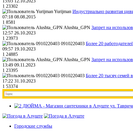
15:03 12.10.2023
1
23302
Yurijman
Индустриально развитая циви
07:18 08.08.2015
1
8581
Alushta_GPN
Запрет на использо
12:57 26.10.2023
1
23973
0910220403
Более 20 работодател
09:57 19.10.2023
1
24885
Alushta_GPN
Запрет на использо
13:49 09.11.2023
1
23395
0910220403
Более 20 тысяч семей 
17:22 31.10.2023
1
53374
Городские службы