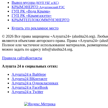
Вывоз мусора
(МУП УБГ и КС)
КРЫМЭНЕРГО
Алуштинский РЭС
ГУП РК «Вода Крыма»
ГУП РК «Крымгазсети»
КРЫМТЕПЛОКОММУНЭНЕРГО
Купить это рекламное место
© 2026 Все права защищены «Алушта24» (alushta24.org). Любы
являются объектами авторского права. Права «Алушта24» (alush
Полное или частичное использование материалов, размещенных 
можно задать по адресу info@alushta24.org.
Правила сайта
Контакты
Алушта 24 в социальных сетях:
Алушта24 в Вайбере
Алушта24 ВКонтакте
Алушта24 в Однокласниках
Алушта24 в FaceBook
Алушта24 в Twitter