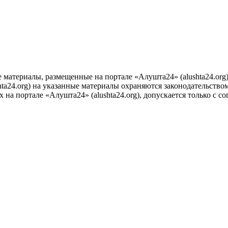
е материалы, размещенные на портале «Алушта24» (alushta24.or
ta24.org) на указанные материалы охраняются законодательством
на портале «Алушта24» (alushta24.org), допускается только с с