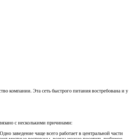
тво компании. Эта сеть быстрого питания востребована и у
вязано с несколькими причинами:
 Одно заведение чаще всего работает в центральной части
вают местные рестораны, всегда можно посетить любимое