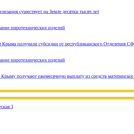
лизация существует на Земле десятки тысяч лет
вание пиротехнических изделий
ей Крыма получили субсидии от республиканского Отделения СФ
вание пиротехнических изделий
в Крыму получают ежемесячную выплату из средств материнског