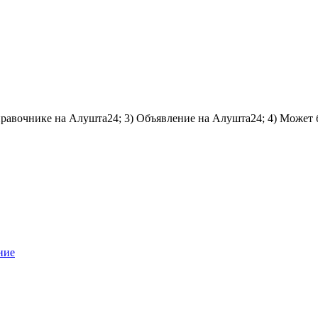
справочнике на Алушта24; 3) Объявление на Алушта24; 4) Может 
ние