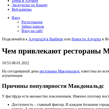
Цены в Алуште
Экскурсии по Крыму
Веб-камеры
Вход
Регистрация
Забыл пароль
Вход на сайт
Подключайся к
Алушта24 в Вайбере
или
Новости Алушты
в Ян
Чем привлекают рестораны 
10:53 08.01.2022
На сегодняшний день
рестораны Макдональдс
известны во всем
алуштинцев.
Причины популярности Макдональдс
У фастфуда есть множество поклонников. Именно поэтому вост
Доступность – главный фактор. В каждом большом городе 
города. А отыскать рестораны можно с помощью дорожных