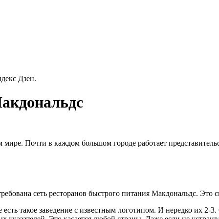
декс Дзен.
Макдональдс
 мире. Почти в каждом большом городе работает представительс
ребована сеть ресторанов быстрого питания Макдональдс. Это с
есть такое заведение с известным логотипом. И нередко их 2-3.
 указателей. Это касается любой страны. Даже если не устраи