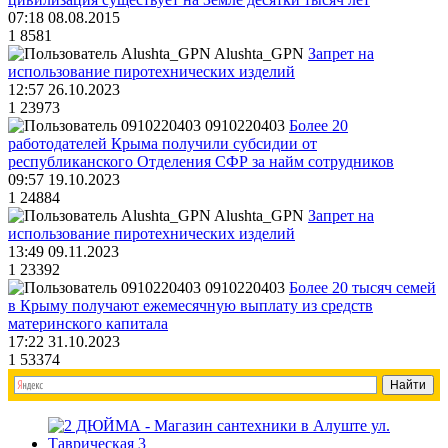
07:18 08.08.2015
1
8581
Alushta_GPN
Запрет на
использование пиротехнических изделий
12:57 26.10.2023
1
23973
0910220403
Более 20
работодателей Крыма получили субсидии от
республиканского Отделения СФР за найм сотрудников
09:57 19.10.2023
1
24884
Alushta_GPN
Запрет на
использование пиротехнических изделий
13:49 09.11.2023
1
23392
0910220403
Более 20 тысяч семей
в Крыму получают ежемесячную выплату из средств
материнского капитала
17:22 31.10.2023
1
53374