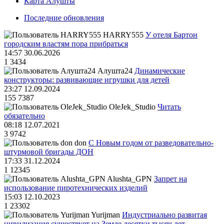
Карта Алушты
Последние обновления
HARRY555
У отеля Бартон
городским властям пора прибраться
14:57 30.06.2026
1
3434
Алушта24
Динамические
конструкторы: развивающие игрушки для детей
23:27 12.09.2024
155
7387
OleJek_Studio
Читать
обязательно
08:18 12.07.2021
3
9742
don
С Новым годом от разведовательно-
штурмовой бригады ДОН
17:33 31.12.2024
1
12345
Alushta_GPN
Запрет на
использование пиротехнических изделий
15:03 12.10.2023
1
23302
Yurijman
Индустриально развитая
цивилизация существует на Земле десятки тысяч лет