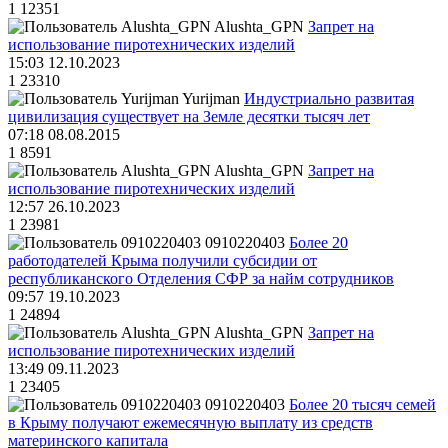
1
12351
Alushta_GPN
Запрет на
использование пиротехнических изделий
15:03 12.10.2023
1
23310
Yurijman
Индустриально развитая
цивилизация существует на Земле десятки тысяч лет
07:18 08.08.2015
1
8591
Alushta_GPN
Запрет на
использование пиротехнических изделий
12:57 26.10.2023
1
23981
0910220403
Более 20
работодателей Крыма получили субсидии от
республиканского Отделения СФР за найм сотрудников
09:57 19.10.2023
1
24894
Alushta_GPN
Запрет на
использование пиротехнических изделий
13:49 09.11.2023
1
23405
0910220403
Более 20 тысяч семей
в Крыму получают ежемесячную выплату из средств
материнского капитала