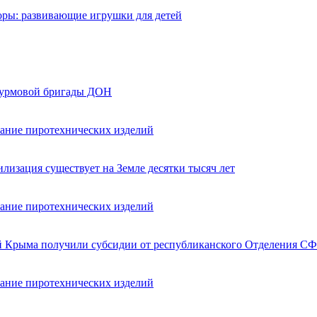
оры: развивающие игрушки для детей
турмовой бригады ДОН
вание пиротехнических изделий
лизация существует на Земле десятки тысяч лет
вание пиротехнических изделий
ей Крыма получили субсидии от республиканского Отделения СФ
вание пиротехнических изделий