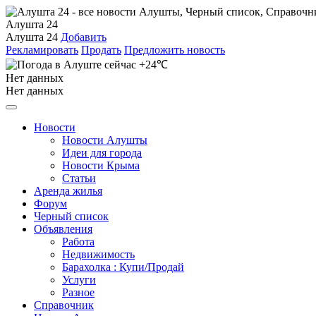
Алушта 24
Алушта 24
Добавить
Рекламировать
Продать
Предложить новость
+24℃
Нет данных
Нет данных
Новости
Новости Алушты
Идеи для города
Новости Крыма
Статьи
Аренда жилья
Форум
Черный список
Объявления
Работа
Недвижимость
Барахолка : Купи/Продай
Услуги
Разное
Справочник