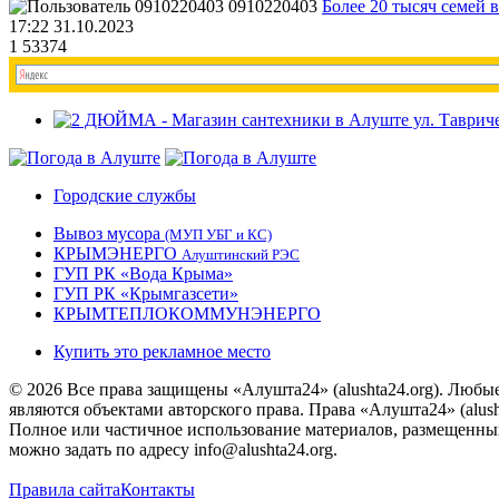
0910220403
Более 20 тысяч семей 
17:22 31.10.2023
1
53374
Городские службы
Вывоз мусора
(МУП УБГ и КС)
КРЫМЭНЕРГО
Алуштинский РЭС
ГУП РК «Вода Крыма»
ГУП РК «Крымгазсети»
КРЫМТЕПЛОКОММУНЭНЕРГО
Купить это рекламное место
© 2026 Все права защищены «Алушта24» (alushta24.org). Любы
являются объектами авторского права. Права «Алушта24» (alush
Полное или частичное использование материалов, размещенных 
можно задать по адресу info@alushta24.org.
Правила сайта
Контакты