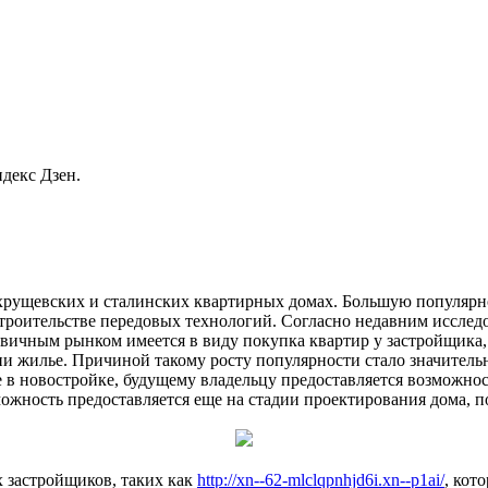
декс Дзен.
 хрущевских и сталинских квартирных домах. Большую популярн
троительстве передовых технологий. Согласно недавним иссле
рвичным рынком имеется в виду покупка квартир у застройщика, 
ии жилье. Причиной такому росту популярности стало значитель
е в новостройке, будущему владельцу предоставляется возможн
жность предоставляется еще на стадии проектирования дома, п
 застройщиков, таких как
http://xn--62-mlclqpnhjd6i.xn--p1ai/
, кот