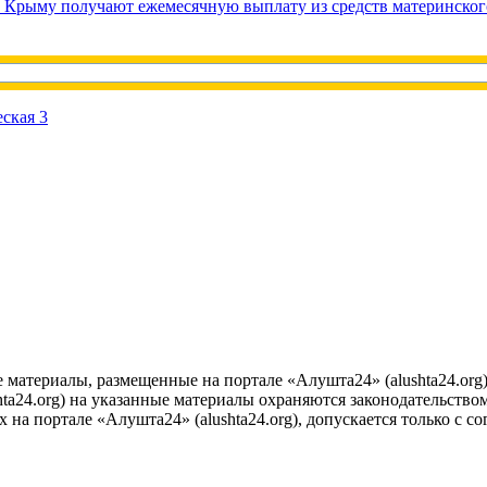
в Крыму получают ежемесячную выплату из средств материнског
е материалы, размещенные на портале «Алушта24» (alushta24.or
ta24.org) на указанные материалы охраняются законодательством
на портале «Алушта24» (alushta24.org), допускается только с с