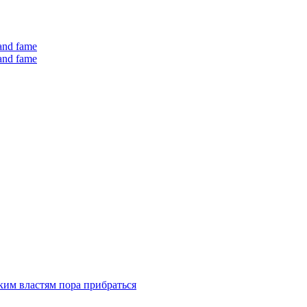
 and fame
 and fame
ким властям пора прибраться