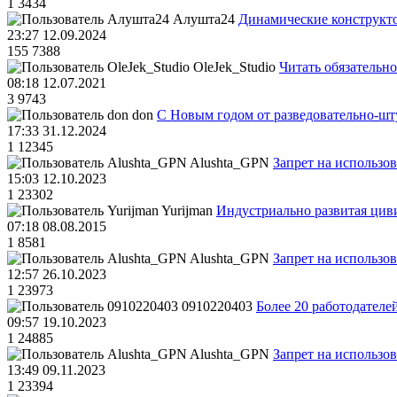
1
3434
Алушта24
Динамические конструкт
23:27 12.09.2024
155
7388
OleJek_Studio
Читать обязательно
08:18 12.07.2021
3
9743
don
С Новым годом от разведовательно-ш
17:33 31.12.2024
1
12345
Alushta_GPN
Запрет на использо
15:03 12.10.2023
1
23302
Yurijman
Индустриально развитая циви
07:18 08.08.2015
1
8581
Alushta_GPN
Запрет на использо
12:57 26.10.2023
1
23973
0910220403
Более 20 работодател
09:57 19.10.2023
1
24885
Alushta_GPN
Запрет на использо
13:49 09.11.2023
1
23394