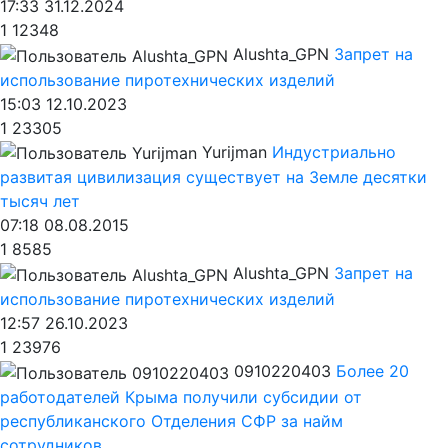
17:33 31.12.2024
1
12348
Alushta_GPN
Запрет на
использование пиротехнических изделий
15:03 12.10.2023
1
23305
Yurijman
Индустриально
развитая цивилизация существует на Земле десятки
тысяч лет
07:18 08.08.2015
1
8585
Alushta_GPN
Запрет на
использование пиротехнических изделий
12:57 26.10.2023
1
23976
0910220403
Более 20
работодателей Крыма получили субсидии от
республиканского Отделения СФР за найм
сотрудников