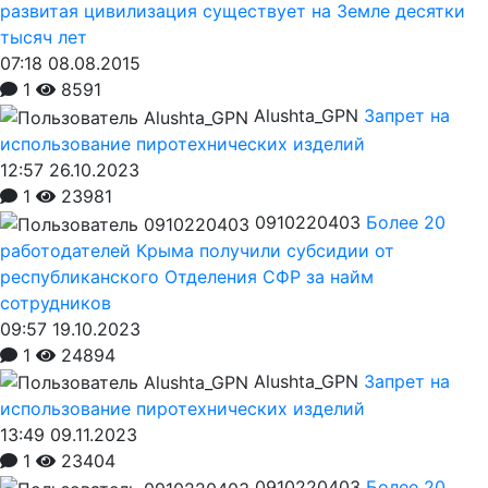
развитая цивилизация существует на Земле десятки
тысяч лет
07:18 08.08.2015
1
8591
Alushta_GPN
Запрет на
использование пиротехнических изделий
12:57 26.10.2023
1
23981
0910220403
Более 20
работодателей Крыма получили субсидии от
республиканского Отделения СФР за найм
сотрудников
09:57 19.10.2023
1
24894
Alushta_GPN
Запрет на
использование пиротехнических изделий
13:49 09.11.2023
1
23404
0910220403
Более 20