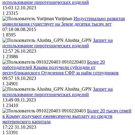
использование пиротехнических изделий
15:03 12.10.2023
1
23315
Yurijman
Индустриально развитая
цивилизация существует на Земле десятки тысяч лет
07:18 08.08.2015
1
8595
Alushta_GPN
Запрет на
использование пиротехнических изделий
12:57 26.10.2023
1
23986
0910220403
Более 20
работодателей Крыма получили субсидии от
республиканского Отделения СФР за найм сотрудников
09:57 19.10.2023
1
24901
Alushta_GPN
Запрет на
использование пиротехнических изделий
13:49 09.11.2023
1
23410
0910220403
Более 20 тысяч семей
в Крыму получают ежемесячную выплату из средств
материнского капитала
17:22 31.10.2023
1
53391