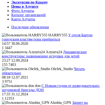
Экскурсии по Крыму
Цены в Алуште
Фото Алушты
Каталог организаций
Карта Алушты
Последние обновления
HARRY555
У отеля Бартон
городским властям пора прибраться
14:57 30.06.2026
1
3447
Алушта24
Динамические
конструкторы: развивающие игрушки для детей
23:27 12.09.2024
155
7403
OleJek_Studio
Читать
обязательно
08:18 12.07.2021
3
9751
don
С Новым годом от разведовательно-
штурмовой бригады ДОН
17:33 31.12.2024
1
12353
Alushta_GPN
Запрет на