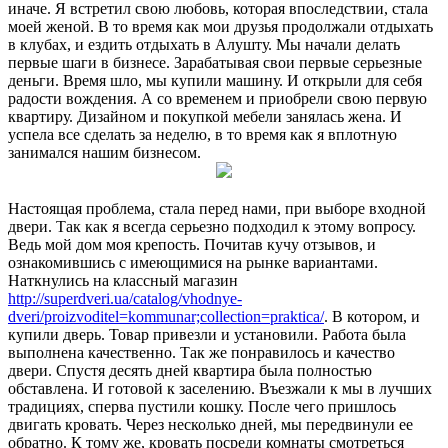
иначе. Я встретил свою любовь, которая впоследствии, стала
моей женой. В то время как мои друзья продолжали отдыхать
в клубах, и ездить отдыхать в Алушту. Мы начали делать
первые шаги в бизнесе. Зарабатывая свои первые серьезные
деньги. Время шло, мы купили машину. И открыли для себя
радости вождения. А со временем и приобрели свою первую
квартиру. Дизайном и покупкой мебели занялась жена. И
успела все сделать за неделю, в то время как я вплотную
занимался нашим бизнесом.
Настоящая проблема, стала перед нами, при выборе входной
двери. Так как я всегда серьезно подходил к этому вопросу.
Ведь мой дом моя крепость. Почитав кучу отзывов, и
ознакомившись с имеющимися на рынке вариантами.
Наткнулись на классный магазин
http://superdveri.ua/catalog/vhodnye-
dveri/proizvoditel=kommunar;collection=praktica/
. В котором, и
купили дверь. Товар привезли и установили. Работа была
выполнена качественно. Так же понравилось и качество
двери. Спустя десять дней квартира была полностью
обставлена. И готовой к заселению. Въезжали к мы в лучших
традициях, сперва пустили кошку. После чего пришлось
двигать кровать. Через несколько дней, мы передвинули ее
обратно. К тому же, кровать посреди комнаты смотреться