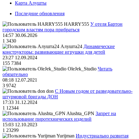
Карта Алушты
Последние обновления
HARRY555
У отеля Бартон
городским властям пора прибраться
14:57 30.06.2026
1
3430
Алушта24
Динамические
конструкторы: развивающие игрушки для детей
23:27 12.09.2024
155
7384
OleJek_Studio
Читать
обязательно
08:18 12.07.2021
3
9742
don
С Новым годом от разведовательно-
штурмовой бригады ДОН
17:33 31.12.2024
1
12344
Alushta_GPN
Запрет на
использование пиротехнических изделий
15:03 12.10.2023
1
23299
Yurijman
Индустриально развитая