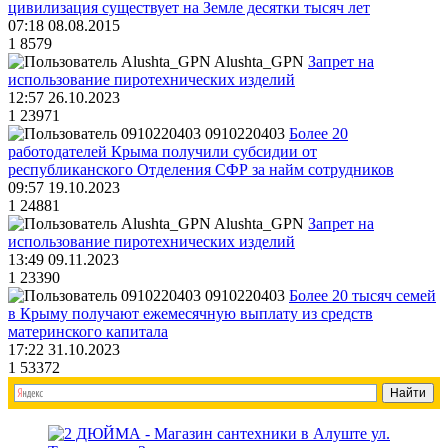
цивилизация существует на Земле десятки тысяч лет
07:18 08.08.2015
1
8579
Alushta_GPN
Запрет на
использование пиротехнических изделий
12:57 26.10.2023
1
23971
0910220403
Более 20
работодателей Крыма получили субсидии от
республиканского Отделения СФР за найм сотрудников
09:57 19.10.2023
1
24881
Alushta_GPN
Запрет на
использование пиротехнических изделий
13:49 09.11.2023
1
23390
0910220403
Более 20 тысяч семей
в Крыму получают ежемесячную выплату из средств
материнского капитала
17:22 31.10.2023
1
53372