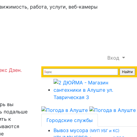
Вход
екс Дзен.
рь вы
ть подальше
ить к
Городские службы
рываются
Вывоз мусора
(МУП УБГ и КС)
ие