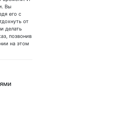
и. Вы
дя его с
тдохнуть от
ли делать
аз, позвонив
нии на этом
ьями