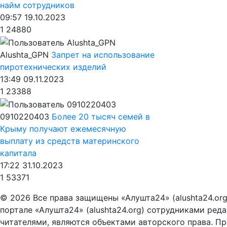
найм сотрудников
09:57 19.10.2023
1
24880
Alushta_GPN
Запрет на использование
пиротехнических изделий
13:49 09.11.2023
1
23388
0910220403
Более 20 тысяч семей в
Крыму получают ежемесячную
выплату из средств материнского
капитала
17:22 31.10.2023
1
53371
© 2026 Все права защищены «Алушта24» (alushta24.or
портале «Алушта24» (alushta24.org) сотрудниками ред
читателями, являются объектами авторского права. Пра