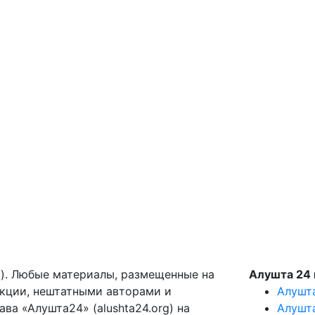
g). Любые материалы, размещенные на
Алушта 24 
акции, нештатными авторами и
Алушт
ва «Алушта24» (alushta24.org) на
Алушт