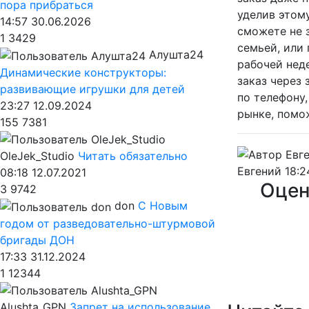
пора прибраться
уделив этому
14:57 30.06.2026
сможете не з
1
3429
семьей, или
Алушта24
рабочей неде
Динамические конструкторы:
заказ через 
развивающие игрушки для детей
по телефону
23:27 12.09.2024
рынке, помо
155
7381
OleJek_Studio
Читать обязательно
Евгений
18:2
08:18 12.07.2021
Оцен
3
9742
don
С Новым
годом от разведовательно-штурмовой
бригады ДОН
17:33 31.12.2024
1
12344
Alushta_GPN
Запрет на использование