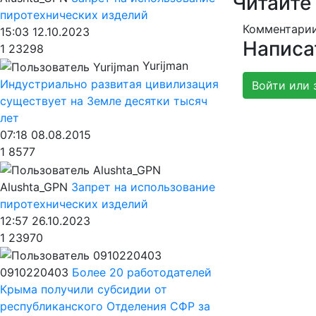
Читайте
пиротехнических изделий
Комментарии
15:03 12.10.2023
Написа
1
23298
Yurijman
Индустриально развитая цивилизация
Войти или 
существует на Земле десятки тысяч
лет
07:18 08.08.2015
1
8577
Alushta_GPN
Запрет на использование
пиротехнических изделий
12:57 26.10.2023
1
23970
0910220403
Более 20 работодателей
Крыма получили субсидии от
республиканского Отделения СФР за