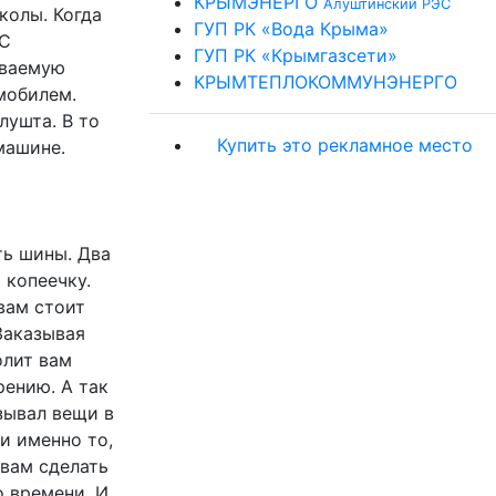
КРЫМЭНЕРГО
Алуштинский РЭС
колы. Когда
ГУП РК «Вода Крыма»
 С
ГУП РК «Крымгазсети»
иваемую
КРЫМТЕПЛОКОММУНЭНЕРГО
мобилем.
лушта. В то
Купить это рекламное место
машине.
ть шины. Два
 копеечку.
вам стоит
 Заказывая
олит вам
рению. А так
азывал вещи в
и именно то,
 вам сделать
о времени. И