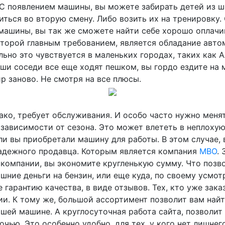
 С появлением машины, вы можете забирать детей из ш
иться во вторую смену. Либо возить их на тренировку.
машины, вы так же сможете найти себе хорошо оплач
которой главным требованием, является обладание авто
ьно это чувствуется в маленьких городах, таких как А
аши соседи все еще ходят пешком, вы гордо ездите на 
р заново. Не смотря на все плюсы.
ако, требует обслуживания. И особо часто нужно меня
в зависимости от сезона. Это может влететь в неплохую
ли вы приобретали машину для работы. В этом случае, 
адежного продавца. Которым является компания
МВО
.
 компании, вы экономите кругленькую сумму. Что позв
шние деньги на бензин, или еще куда, по своему усмот
 гарантию качества, в виде отзывов. Тех, кто уже зак
ии. К тому же, большой ассортимент позволит вам найт
шей машине. А круглосуточная работа сайта, позволит
очью. Это особенно удобно, для тех, у кого нет лишнег