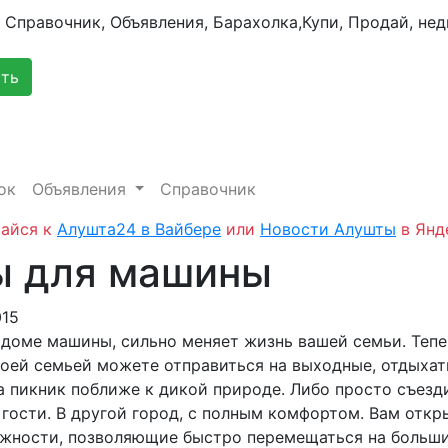
сть
ок
Объявления
Справочник
айся к
Алушта24 в Вайбере
или
Новости Алушты
в Янд
 для машины
015
 доме машины, сильно меняет жизнь вашей семьи. Тепе
воей семьей можете отправиться на выходные, отдыха
а пикник поближе к дикой природе. Либо просто съезд
 гости. В другой город, с полным комфортом. Вам отк
жности, позволяющие быстро перемещаться на больш