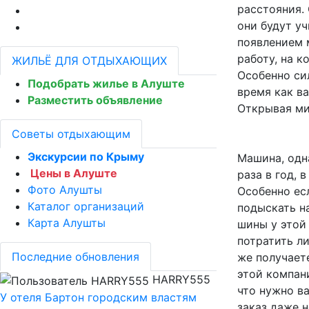
расстояния.
они будут уч
появлением 
работу, на 
ЖИЛЬЁ ДЛЯ ОТДЫХАЮЩИХ
Особенно сил
Подобрать жилье в Алуште
время как в
Разместить объявление
Открывая ми
Советы отдыхающим
Экскурсии по Крыму
Машина, одн
Цены в Алуште
раза в год, 
Фото Алушты
Особенно ес
Каталог организаций
подыскать н
Карта Алушты
шины у этой
потратить ли
Последние обновления
же получаете
этой компан
HARRY555
что нужно ва
У отеля Бартон городским властям
заказ даже н