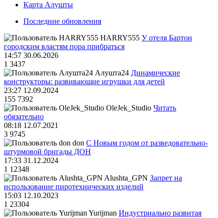
Карта Алушты
Последние обновления
HARRY555
У отеля Бартон
городским властям пора прибраться
14:57 30.06.2026
1
3437
Алушта24
Динамические
конструкторы: развивающие игрушки для детей
23:27 12.09.2024
155
7392
OleJek_Studio
Читать
обязательно
08:18 12.07.2021
3
9745
don
С Новым годом от разведовательно-
штурмовой бригады ДОН
17:33 31.12.2024
1
12348
Alushta_GPN
Запрет на
использование пиротехнических изделий
15:03 12.10.2023
1
23304
Yurijman
Индустриально развитая