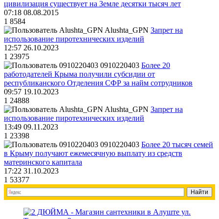
цивилизация существует на Земле десятки тысяч лет
07:18 08.08.2015
1
8584
Alushta_GPN
Запрет на
использование пиротехнических изделий
12:57 26.10.2023
1
23975
0910220403
Более 20
работодателей Крыма получили субсидии от
республиканского Отделения СФР за найм сотрудников
09:57 19.10.2023
1
24888
Alushta_GPN
Запрет на
использование пиротехнических изделий
13:49 09.11.2023
1
23398
0910220403
Более 20 тысяч семей
в Крыму получают ежемесячную выплату из средств
материнского капитала
17:22 31.10.2023
1
53377