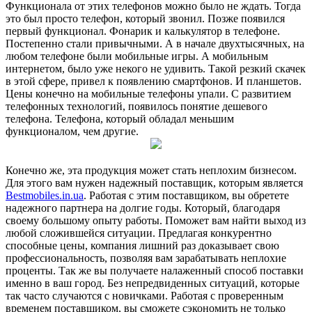
Функционала от этих телефонов можно было не ждать. Тогда
это был просто телефон, который звонил. Позже появился
первый функционал. Фонарик и калькулятор в телефоне.
Постепенно стали привычными. А в начале двухтысячных, на
любом телефоне были мобильные игры. А мобильным
интернетом, было уже некого не удивить. Такой резкий скачек
в этой сфере, привел к появлению смартфонов. И планшетов.
Цены конечно на мобильные телефоны упали. С развитием
телефонных технологий, появилось понятие дешевого
телефона. Телефона, который обладал меньшим
функционалом, чем другие.
Конечно же, эта продукция может стать неплохим бизнесом.
Для этого вам нужен надежный поставщик, которым является
Bestmobiles.in.ua
. Работая с этим поставщиком, вы обретете
надежного партнера на долгие годы. Который, благодаря
своему большому опыту работы. Поможет вам найти выход из
любой сложившейся ситуации. Предлагая конкурентно
способные цены, компания лишний раз доказывает свою
профессиональность, позволяя вам зарабатывать неплохие
проценты. Так же вы получаете налаженный способ поставки
именно в ваш город. Без непредвиденных ситуаций, которые
так часто случаются с новичками. Работая с проверенным
временем поставщиком, вы сможете сэкономить не только