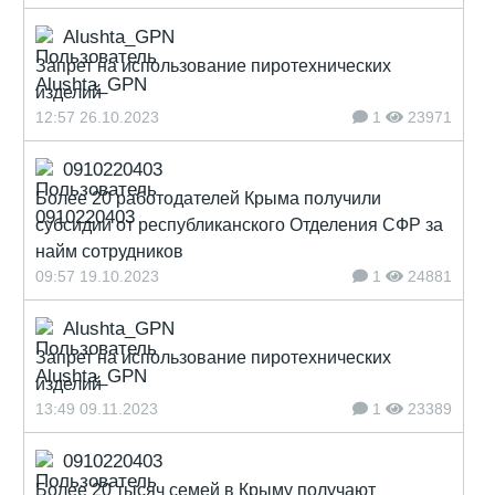
Alushta_GPN
Запрет на использование пиротехнических
изделий
12:57 26.10.2023
1
23971
0910220403
Более 20 работодателей Крыма получили
субсидии от республиканского Отделения СФР за
найм сотрудников
09:57 19.10.2023
1
24881
Alushta_GPN
Запрет на использование пиротехнических
изделий
13:49 09.11.2023
1
23389
0910220403
Более 20 тысяч семей в Крыму получают