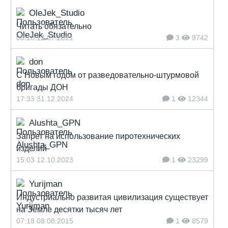
OleJek_Studio
Читать обязательно
08:18 12.07.2021
3
9742
don
С Новым годом от разведовательно-штурмовой
бригады ДОН
17:33 31.12.2024
1
12344
Alushta_GPN
Запрет на использование пиротехнических
изделий
15:03 12.10.2023
1
23299
Yurijman
Индустриально развитая цивилизация существует
на Земле десятки тысяч лет
07:18 08.08.2015
1
8579