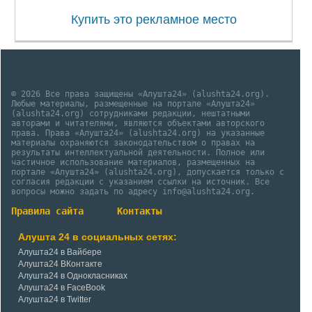
Купить это рекламное место
© 2026 Все права защищены «Алушта24» (alushta24.org).
Любые материалы, размещенные на портале «Алушта24»
(alushta24.org) сотрудниками редакции, нештатными
авторами и читателями, являются объектами авторского
права. Права «Алушта24» (alushta24.org) на указанные
материалы охраняются законодательством о правах на
результаты интеллектуальной деятельности. Полное или
частичное использование материалов, размещенных на
портале «Алушта24» (alushta24.org), допускается только с
согласия редакции с указанием ссылки на источник. Все
вопросы можно задать по адресу info@alushta24.org.
Правила сайта
Контакты
Алушта 24 в социальных сетях:
Алушта24 в Вайбере
Алушта24 ВКонтакте
Алушта24 в Однокласниках
Алушта24 в FaceBook
Алушта24 в Twitter