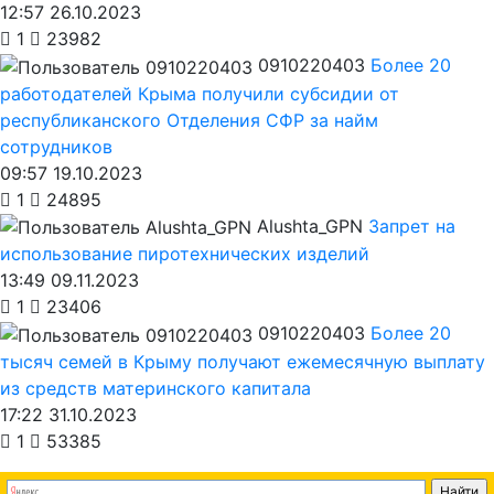
12:57 26.10.2023
1
23982
0910220403
Более 20
работодателей Крыма получили субсидии от
республиканского Отделения СФР за найм
сотрудников
09:57 19.10.2023
1
24895
Alushta_GPN
Запрет на
использование пиротехнических изделий
13:49 09.11.2023
1
23406
0910220403
Более 20
тысяч семей в Крыму получают ежемесячную выплату
из средств материнского капитала
17:22 31.10.2023
1
53385