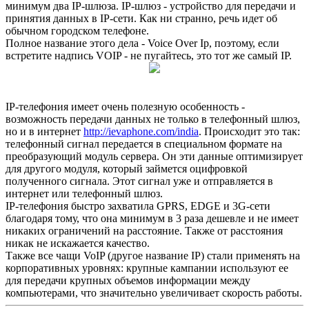
минимум два IP-шлюза. IP-шлюз - устройство для передачи и
принятия данных в IP-сети. Как ни странно, речь идет об
обычном городском телефоне.
Полное название этого дела - Voice Over Ip, поэтому, если
встретите надпись VOIP - не пугайтесь, это тот же самый IP.
IP-телефония имеет очень полезную особенность -
возможность передачи данных не только в телефонный шлюз,
но и в интернет
http://ievaphone.com/india
. Происходит это так:
телефонный сигнал передается в специальном формате на
преобразующий модуль сервера. Он эти данные оптимизирует
для другого модуля, который займется оцифровкой
полученного сигнала. Этот сигнал уже и отправляется в
интернет или телефонный шлюз.
IP-телефония быстро захватила GPRS, EDGE и 3G-сети
благодаря тому, что она минимум в 3 раза дешевле и не имеет
никаких ограничений на расстояние. Также от расстояния
никак не искажается качество.
Также все чащи VoIP (другое название IP) стали применять на
корпоративных уровнях: крупные кампании используют ее
для передачи крупных объемов информации между
компьютерами, что значительно увеличивает скорость работы.