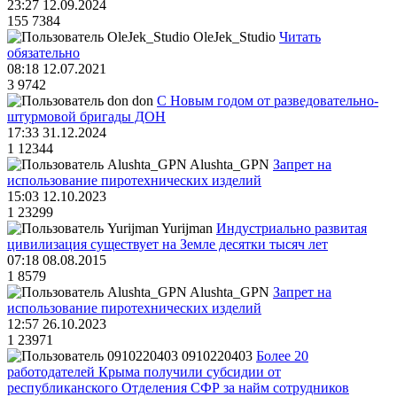
23:27 12.09.2024
155
7384
OleJek_Studio
Читать
обязательно
08:18 12.07.2021
3
9742
don
С Новым годом от разведовательно-
штурмовой бригады ДОН
17:33 31.12.2024
1
12344
Alushta_GPN
Запрет на
использование пиротехнических изделий
15:03 12.10.2023
1
23299
Yurijman
Индустриально развитая
цивилизация существует на Земле десятки тысяч лет
07:18 08.08.2015
1
8579
Alushta_GPN
Запрет на
использование пиротехнических изделий
12:57 26.10.2023
1
23971
0910220403
Более 20
работодателей Крыма получили субсидии от
республиканского Отделения СФР за найм сотрудников