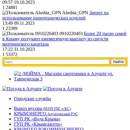
09:57 19.10.2023
1
24881
Alushta_GPN
Запрет на
использование пиротехнических изделий
13:49 09.11.2023
1
23389
0910220403
Более 20 тысяч семей
в Крыму получают ежемесячную выплату из средств
материнского капитала
17:22 31.10.2023
1
53372
Городские службы
Вывоз мусора
(МУП УБГ и КС)
КРЫМЭНЕРГО
Алуштинский РЭС
ГУП РК «Вода Крыма»
ГУП РК «Крымгазсети»
КРЫМТЕПЛОКОММУНЭНЕРГО