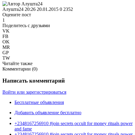
Алушта24
20:26 20.01.2015
0
2352
Оцените пост
1
Поделитесь с друзьями
VK
FB
OK
MR
GP
TW
Читайте также
Комментарии (
0
)
Написать комментарий
Войти или зарегистрироваться
Бесплатные объявления
Добавить объявление бесплатно
+2348167256910 #join secrets occult for money rituals power
and fame
+2348167256910 #join secrets occult for money rituals power