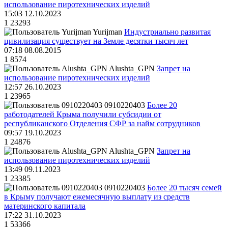
использование пиротехнических изделий
15:03 12.10.2023
1
23293
Yurijman
Индустриально развитая
цивилизация существует на Земле десятки тысяч лет
07:18 08.08.2015
1
8574
Alushta_GPN
Запрет на
использование пиротехнических изделий
12:57 26.10.2023
1
23965
0910220403
Более 20
работодателей Крыма получили субсидии от
республиканского Отделения СФР за найм сотрудников
09:57 19.10.2023
1
24876
Alushta_GPN
Запрет на
использование пиротехнических изделий
13:49 09.11.2023
1
23385
0910220403
Более 20 тысяч семей
в Крыму получают ежемесячную выплату из средств
материнского капитала
17:22 31.10.2023
1
53366