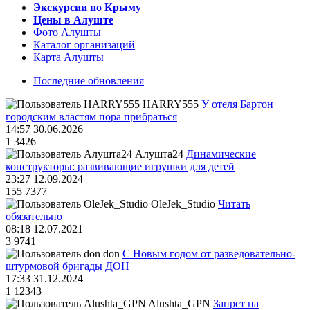
Экскурсии по Крыму
Цены в Алуште
Фото Алушты
Каталог организаций
Карта Алушты
Последние обновления
HARRY555
У отеля Бартон
городским властям пора прибраться
14:57 30.06.2026
1
3426
Алушта24
Динамические
конструкторы: развивающие игрушки для детей
23:27 12.09.2024
155
7377
OleJek_Studio
Читать
обязательно
08:18 12.07.2021
3
9741
don
С Новым годом от разведовательно-
штурмовой бригады ДОН
17:33 31.12.2024
1
12343
Alushta_GPN
Запрет на