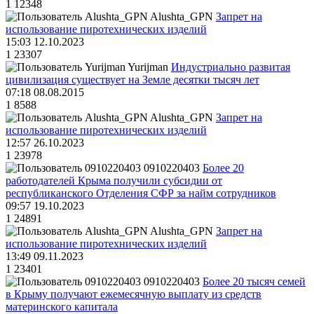
1
12348
Alushta_GPN
Запрет на
использование пиротехнических изделий
15:03 12.10.2023
1
23307
Yurijman
Индустриально развитая
цивилизация существует на Земле десятки тысяч лет
07:18 08.08.2015
1
8588
Alushta_GPN
Запрет на
использование пиротехнических изделий
12:57 26.10.2023
1
23978
0910220403
Более 20
работодателей Крыма получили субсидии от
республиканского Отделения СФР за найм сотрудников
09:57 19.10.2023
1
24891
Alushta_GPN
Запрет на
использование пиротехнических изделий
13:49 09.11.2023
1
23401
0910220403
Более 20 тысяч семей
в Крыму получают ежемесячную выплату из средств
материнского капитала