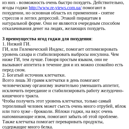
из них - возможность очень быстро похудеть. Действительно,
ягоды годжи
http://www.re-views.com.ua/
помогают в
похудении, но основная область их применения - снятие
стрессов и легrих депрессий. Этакий пирацетам в
натуральной форме. Они не являются очередным способом
откалачивания денег на людях, желающих похудеть.
3 преимущества ягод годжи для похудения
:
1. Низкий ГИ.
ГИ, или Гилемический Индекс, помогает оптимизировать
уровень сахара и стабилизировать выбросы инсулина. Чем
ниже ГИ, тем лучше. Говоря простым языком, они не
вызывают аппетита в течение дня и их можно спокойно есть
перед сном.
2. Богатый источник клетчатки.
Всего лишь 30 грамм клетчатки в день помогают
человеческому организму значительно уменьшить аппетит,
исключить переедание и стабилизировать работу желудочно-
кишечного тракта.
Чтобы получить этот уровень клетчатки, только самый
терпеливый человек может съесть очень много отрубей, яблок
или того хуже - брокколи. Яблоки годжи, на вкус очень
напоминающие изюм, помогают забыть об этой проблеме.
Также клетчатка помогает переваривать продукты,
содержащие много белка.